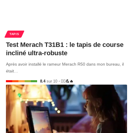
TAPIS
Test Merach T31B1 : le tapis de course
incliné ultra-robuste
Après avoir installé le rameur Merach R50 dans mon bureau, il
était…
8.4
sur 10
🏃‍♂️💪🔥