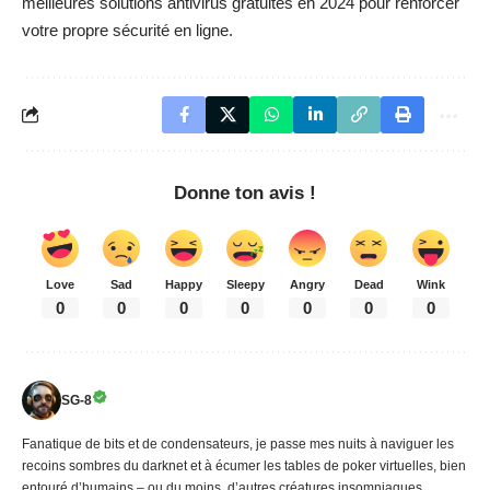
meilleures solutions antivirus gratuites en 2024
pour renforcer
votre propre sécurité en ligne.
Donne ton avis !
Love
Sad
Happy
Sleepy
Angry
Dead
Wink
0
0
0
0
0
0
0
SG-8
Fanatique de bits et de condensateurs, je passe mes nuits à naviguer les
recoins sombres du darknet et à écumer les tables de poker virtuelles, bien
entouré d’humains – ou du moins, d’autres créatures insomniaques.