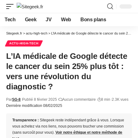
Tech
Geek
JV
Web
Bons plans
Sitegeek.fr
>
actu-high-tech
>
L’IA médicale de Google détecte le cancer du sein 25% plus tôt : vers une révolution du diagnostic ?
ACTU-HIGH-TECH
L’IA médicale de Google détecte
le cancer du sein 25% plus tôt :
vers une révolution du
diagnostic ?
Par
SG-8
Publié 8 février 2025
Aucun commentaire
8 min
2.3K vues
Dernière modification 08/02/2025
Transparence :
Sitegeek reste indépendant grâce à vous. Lorsque
vous achetez via nos liens, nous pouvons toucher une commission
(sans surcoût pour vous).
Voir notre éthique et notre méthode de