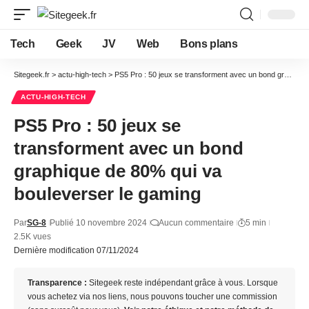
Tech
Geek
JV
Web
Bons plans
Sitegeek.fr
>
actu-high-tech
>
PS5 Pro : 50 jeux se transforment avec un bond graphique de 80% qui va bouleverser le gaming
ACTU-HIGH-TECH
PS5 Pro : 50 jeux se
transforment avec un bond
graphique de 80% qui va
bouleverser le gaming
Par
SG-8
Publié 10 novembre 2024
Aucun commentaire
5 min
2.5K vues
Dernière modification 07/11/2024
Transparence :
Sitegeek reste indépendant grâce à vous. Lorsque
vous achetez via nos liens, nous pouvons toucher une commission