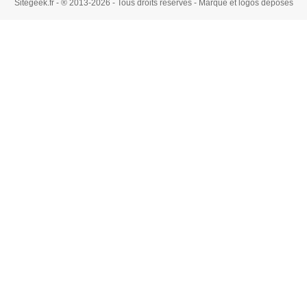
Sitegeek.fr - ® 2013-2026 - Tous droits réservés - Marque et logos déposés