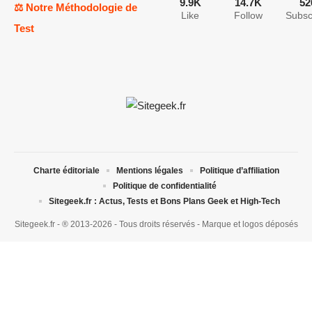
9.9K
14.7K
52
⚖️ Notre Méthodologie de
Like
Follow
Subsc
Test
Charte éditoriale
Mentions légales
Politique d’affiliation
Politique de confidentialité
Sitegeek.fr : Actus, Tests et Bons Plans Geek et High-Tech
Sitegeek.fr - ® 2013-2026 - Tous droits réservés - Marque et logos déposés