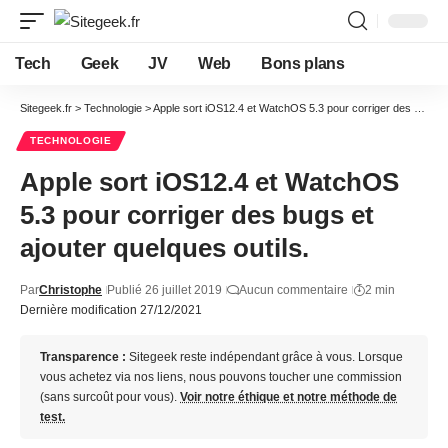
Tech
Geek
JV
Web
Bons plans
Sitegeek.fr
>
Technologie
>
Apple sort iOS12.4 et WatchOS 5.3 pour corriger des bugs et ajouter quelques outils.
TECHNOLOGIE
Apple sort iOS12.4 et WatchOS
5.3 pour corriger des bugs et
ajouter quelques outils.
Par
Christophe
Publié 26 juillet 2019
Aucun commentaire
2 min
Dernière modification 27/12/2021
Transparence :
Sitegeek reste indépendant grâce à vous. Lorsque
vous achetez via nos liens, nous pouvons toucher une commission
(sans surcoût pour vous).
Voir notre éthique et notre méthode de
test.