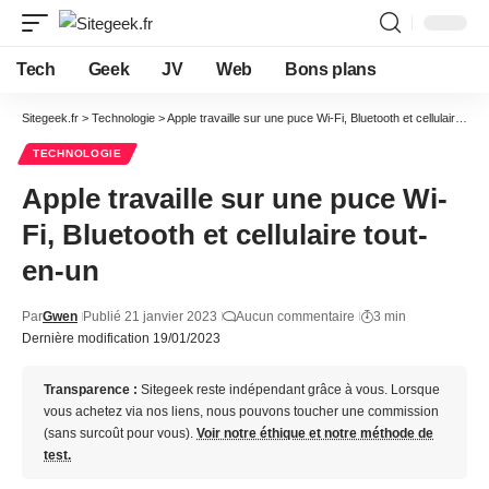
Tech
Geek
JV
Web
Bons plans
Sitegeek.fr
>
Technologie
>
Apple travaille sur une puce Wi-Fi, Bluetooth et cellulaire tout-en-un
TECHNOLOGIE
Apple travaille sur une puce Wi-
Fi, Bluetooth et cellulaire tout-
en-un
Par
Gwen
Publié 21 janvier 2023
Aucun commentaire
3 min
Dernière modification 19/01/2023
Transparence :
Sitegeek reste indépendant grâce à vous. Lorsque
vous achetez via nos liens, nous pouvons toucher une commission
(sans surcoût pour vous).
Voir notre éthique et notre méthode de
test.