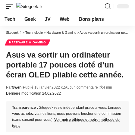
Tech
Geek
JV
Web
Bons plans
Sitegeek.fr
>
Technologie
>
Hardware & Gaming
>
Asus va sortir un ordinateur portable 17 pouces doté d’un écran OLED pliable cette année.
HARDWARE & GAMING
Asus va sortir un ordinateur
portable 17 pouces doté d’un
écran OLED pliable cette année.
Par
Gwen
Publié 18 janvier 2022
Aucun commentaire
4 min
Dernière modification 24/02/2022
Transparence :
Sitegeek reste indépendant grâce à vous. Lorsque
vous achetez via nos liens, nous pouvons toucher une commission
(sans surcoût pour vous).
Voir notre éthique et notre méthode de
test.