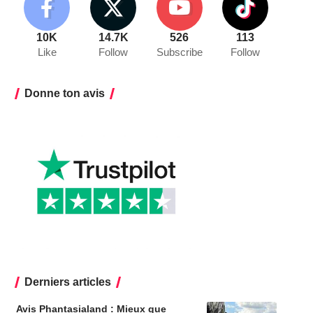
10K
14.7K
526
113
Like
Follow
Subscribe
Follow
Donne ton avis
Derniers articles
Avis Phantasialand : Mieux que