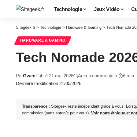
Technologie
Jeux Vidéo
Cu
Sitegeek.fr
>
Technologie
>
Hardware & Gaming
>
Tech Nomade 202
HARDWARE & GAMING
Tech Nomade 2026
Par
Gwen
Publié 21 mai 2026
Aucun commentaire
6 min
Dernière modification 21/05/2026
Transparence :
Sitegeek reste indépendant grâce à vous. Lorsq
commission (sans surcoût pour vous).
Voir notre éthique et no