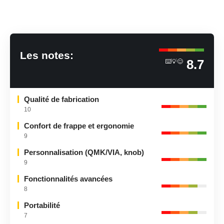
Les notes:
8.7
⌨️💡😊
Qualité de fabrication
10
Confort de frappe et ergonomie
9
Personnalisation (QMK/VIA, knob)
9
Fonctionnalités avancées
8
Portabilité
7