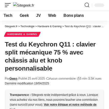
Tech
Geek
JV
Web
Bons plans
Sitegeek.fr
>
Technologie
>
Hardware & Gaming
>
Test du Keychron Q11 : clavier split mécanique 75 % avec châssis alu et knob personnalisable
HARDWARE & GAMING
Test du Keychron Q11 : clavier
split mécanique 75 % avec
châssis alu et knob
personnalisable
Par
Gwen
Publié 25 avril 2025
Aucun commentaire
5 min
3.5K vues
Dernière modification 19/04/2025
Transparence :
Sitegeek reste indépendant grâce à vous. Lorsque
vous achetez via nos liens, nous pouvons toucher une commission
(sans surcoût pour vous).
Voir notre éthique et notre méthode de