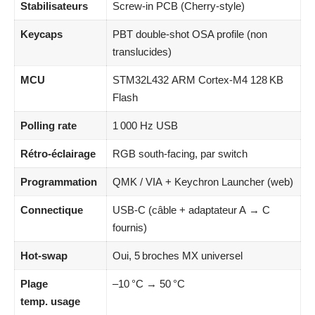
Stabilisateurs
Screw‑in PCB (Cherry‑style)
Keycaps
PBT double‑shot OSA profile (non
translucides)
MCU
STM32L432 ARM Cortex‑M4 128 KB
Flash
Polling rate
1 000 Hz USB
Rétro‑éclairage
RGB south‑facing, par switch
Programmation
QMK / VIA + Keychron Launcher (web)
Connectique
USB‑C (câble + adaptateur A → C
fournis)
Hot‑swap
Oui, 5 broches MX universel
Plage
–10 °C → 50 °C
temp. usage