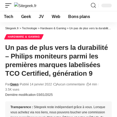
Tech
Geek
JV
Web
Bons plans
Sitegeek.fr
>
Technologie
>
Hardware & Gaming
>
Un pas de plus vers la durabilité – Philips moniteurs parmi les premières marques labelisées TCO Certified, génération 9
HARDWARE & GAMING
Un pas de plus vers la durabilité
– Philips moniteurs parmi les
premières marques labelisées
TCO Certified, génération 9
Par
Gwen
Publié 14 janvier 2022
Aucun commentaire
4 min
3.5K vues
Dernière modification 03/01/2025
Transparence :
Sitegeek reste indépendant grâce à vous. Lorsque
vous achetez via nos liens, nous pouvons toucher une commission