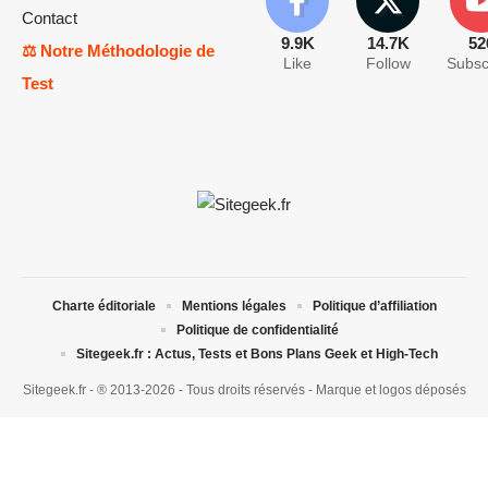
Contact
9.9K
14.7K
52
⚖️ Notre Méthodologie de
Like
Follow
Subsc
Test
Charte éditoriale
Mentions légales
Politique d’affiliation
Politique de confidentialité
Sitegeek.fr : Actus, Tests et Bons Plans Geek et High-Tech
Sitegeek.fr - ® 2013-2026 - Tous droits réservés - Marque et logos déposés