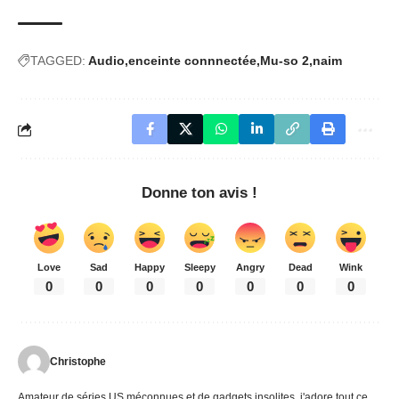
TAGGED:
Audio
enceinte connnectée
Mu-so 2
naim
Donne ton avis !
Love
Sad
Happy
Sleepy
Angry
Dead
Wink
0
0
0
0
0
0
0
Christophe
Amateur de séries US méconnues et de gadgets insolites, j'adore tout ce