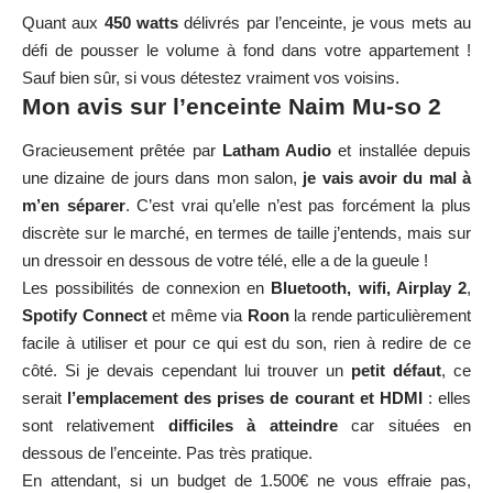
Quant aux
450 watts
délivrés par l’enceinte, je vous mets au
défi de pousser le volume à fond dans votre appartement !
Sauf bien sûr, si vous détestez vraiment vos voisins.
Mon avis sur l’enceinte Naim Mu-so 2
Gracieusement prêtée par
Latham Audio
et installée depuis
une dizaine de jours dans mon salon,
je vais avoir du mal à
m’en séparer
. C’est vrai qu’elle n’est pas forcément la plus
discrète sur le marché, en termes de taille j’entends, mais sur
un dressoir en dessous de votre télé, elle a de la gueule !
Les possibilités de connexion en
Bluetooth, wifi, Airplay
2
,
Spotify Connect
et même via
Roon
la rende particulièrement
facile à utiliser et pour ce qui est du son, rien à redire de ce
côté. Si je devais cependant lui trouver un
petit défaut
, ce
serait
l’emplacement des prises de courant et HDMI
: elles
sont relativement
difficiles à atteindre
car situées en
dessous de l’enceinte. Pas très pratique.
En attendant, si un budget de 1.500€ ne vous effraie pas,