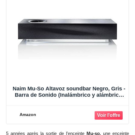
Naim Mu-So Altavoz soundbar Negro, Gris -
Barra de Sonido (Inalámbrico y alámbrico,
50-60 Hz, 17 W, 4 W, 628 mm, 256 mm)
Amazon
5 années après
la sortie de l’enceinte
Mu-so
,
une enceinte