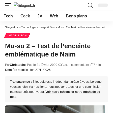
Tech
Geek
JV
Web
Bons plans
Sitegeek.fr
>
Technologie
>
Image & Son
>
Mu-so 2 – Test de l’enceinte emblématique de Naim
IMAGE & SON
Mu-so 2 – Test de l’enceinte
emblématique de Naim
Par
Christophe
Publié 21 février 2020
Aucun commentaire
7 min
Dernière modification 27/11/2025
Transparence :
Sitegeek reste indépendant grâce à vous. Lorsque
vous achetez via nos liens, nous pouvons toucher une commission
(sans surcoût pour vous).
Voir notre éthique et notre méthode de
test.