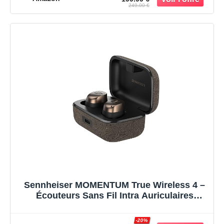
249.00 €
Sennheiser MOMENTUM True Wireless 4 –
Écouteurs Sans Fil Intra Auriculaires
Bluetooth 5.4, Son Cristallin, Réduction de
Bruit, Design Confortable, 30 Heures
-20%