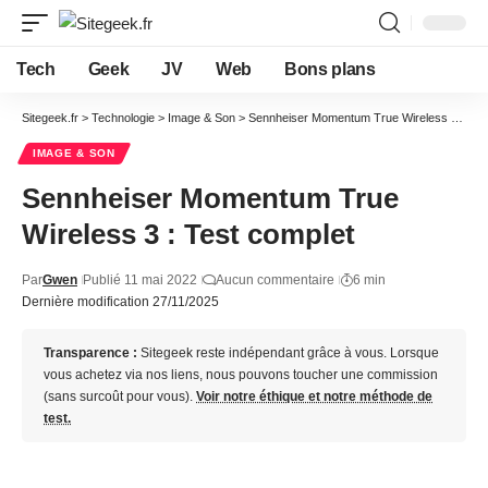
Tech
Geek
JV
Web
Bons plans
Sitegeek.fr
>
Technologie
>
Image & Son
>
Sennheiser Momentum True Wireless 3 : Test complet
IMAGE & SON
Sennheiser Momentum True
Wireless 3 : Test complet
Par
Gwen
Publié 11 mai 2022
Aucun commentaire
6 min
Dernière modification 27/11/2025
Transparence :
Sitegeek reste indépendant grâce à vous. Lorsque
vous achetez via nos liens, nous pouvons toucher une commission
(sans surcoût pour vous).
Voir notre éthique et notre méthode de
test.