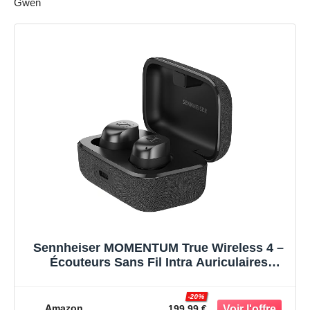
Gwen
Sennheiser MOMENTUM True Wireless 4 –
Écouteurs Sans Fil Intra Auriculaires
Bluetooth 5.4, Son Cristallin, Réduction de
Bruit, Design Confortable, 30 Heures
-20%
d’Autonomie, ANC Adaptatif, Noir/Graphite
Amazon
199.99 €