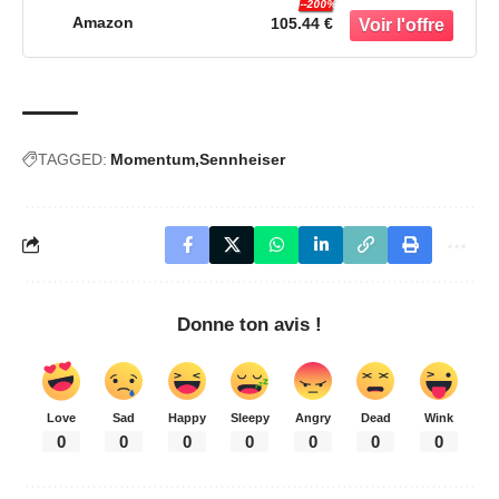
--200%
batterie de 28 heures, Noir
Amazon
105.44 €
TAGGED:
Momentum
Sennheiser
Donne ton avis !
Love
Sad
Happy
Sleepy
Angry
Dead
Wink
0
0
0
0
0
0
0