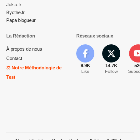
Julsa.fr
Byothe.fr
Papa blogueur
La Rédaction
Réseaux sociaux
À propos de nous
Contact
9.9K
14.7K
52
⚖️ Notre Méthodologie de
Like
Follow
Subsc
Test