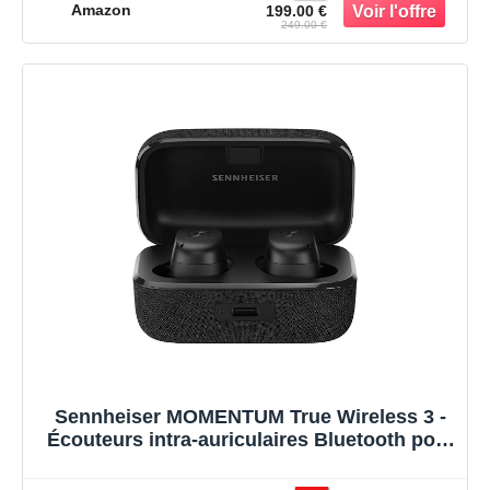
d’Autonomie, ANC Adaptatif, Noir/Cuivre
Amazon
199.00 €
249.00 €
Sennheiser MOMENTUM True Wireless 3 -
Écouteurs intra-auriculaires Bluetooth pour
la musique et les appels avec réduction
adaptative de bruit et durée de vie de la