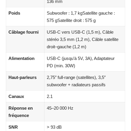
136 mm
Poids
Subwoofer : 1,7 kgSatellite gauche :
575 gSatellite droit : 575 g
Câblage fourni
USB-C vers USB-C (1,5 m), Câble
stéréo 3,5 mm (1,2 m), Câble satellite
droit–gauche (1,2 m)
Alimentation
USB-C (jusqu’à 5V, 3A), Adaptateur
PD (min. 30W)
Haut-parleurs
2,75″ full-range (satellites), 3,5″
subwoofer + radiateurs passifs
Canaux
2.1
Réponse en
45–20 000 Hz
fréquence
SNR
> 93 dB