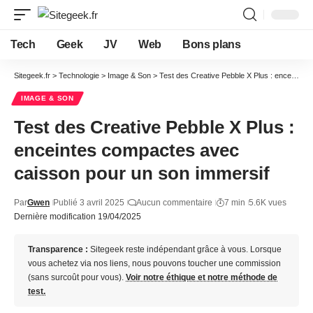
Tech
Geek
JV
Web
Bons plans
Sitegeek.fr
>
Technologie
>
Image & Son
>
Test des Creative Pebble X Plus : enceintes compactes avec caisson pour un son immersif
IMAGE & SON
Test des Creative Pebble X Plus :
enceintes compactes avec
caisson pour un son immersif
Par
Gwen
Publié 3 avril 2025
Aucun commentaire
7 min
5.6K vues
Dernière modification 19/04/2025
Transparence :
Sitegeek reste indépendant grâce à vous. Lorsque
vous achetez via nos liens, nous pouvons toucher une commission
(sans surcoût pour vous).
Voir notre éthique et notre méthode de
test.