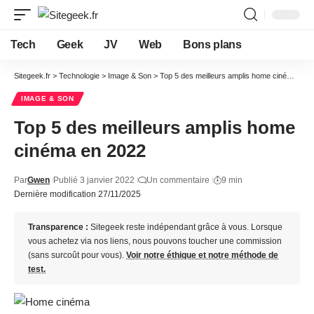
Tech
Geek
JV
Web
Bons plans
Sitegeek.fr
>
Technologie
>
Image & Son
>
Top 5 des meilleurs amplis home cinéma en 2022
IMAGE & SON
Top 5 des meilleurs amplis home
cinéma en 2022
Par
Gwen
Publié 3 janvier 2022
Un commentaire
9 min
Dernière modification 27/11/2025
Transparence :
Sitegeek reste indépendant grâce à vous. Lorsque
vous achetez via nos liens, nous pouvons toucher une commission
(sans surcoût pour vous).
Voir notre éthique et notre méthode de
test.