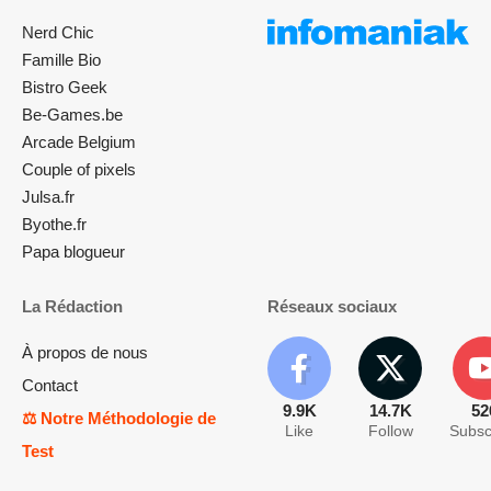
Nerd Chic
Famille Bio
Bistro Geek
Be-Games.be
Arcade Belgium
Couple of pixels
Julsa.fr
Byothe.fr
Papa blogueur
La Rédaction
Réseaux sociaux
À propos de nous
Contact
9.9K
14.7K
52
⚖️ Notre Méthodologie de
Like
Follow
Subsc
Test