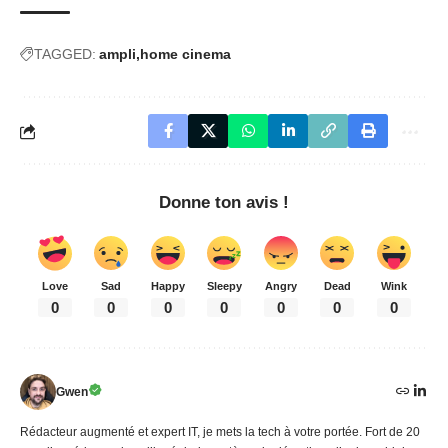
TAGGED:
ampli
home cinema
Donne ton avis !
Love
Sad
Happy
Sleepy
Angry
Dead
Wink
0
0
0
0
0
0
0
Gwen
Rédacteur augmenté et expert IT, je mets la tech à votre portée. Fort de 20