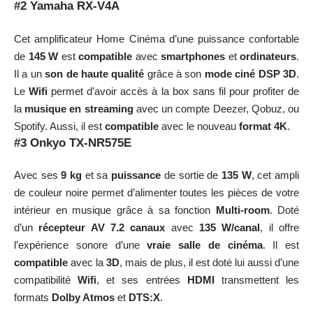
#2 Yamaha RX-V4A
Cet amplificateur Home Cinéma d’une puissance confortable
de
145 W
est
compatible
avec
smartphones
et
ordinateurs
.
Il a un
son de haute qualité
grâce à son
mode ciné DSP 3D
.
Le
Wifi
permet d’avoir accès à la box sans fil pour profiter de
la
musique en streaming
avec un compte Deezer, Qobuz, ou
Spotify. Aussi, il est
compatible
avec le nouveau
format 4K
.
#3 Onkyo TX-NR575E
Avec ses
9 kg
et sa
puissance
de sortie de
135 W
, cet ampli
de couleur noire permet d’alimenter toutes les pièces de votre
intérieur en musique grâce à sa fonction
Multi-room
. Doté
d’un
récepteur AV 7.2 canaux
avec
135 W/canal
, il offre
l’expérience sonore d’une
vraie salle de cinéma
. Il est
compatible
avec la
3D
, mais de plus, il est doté lui aussi d’une
compatibilité
Wifi
, et ses entrées
HDMI
transmettent les
formats
Dolby Atmos
et
DTS:X
.