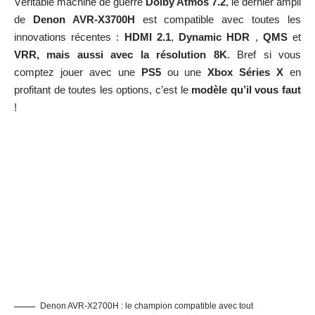
Véritable machine de guerre
Dolby Atmos 7.2
, le dernier ampli
de
Denon AVR-X3700
H
est compatible avec toutes les
innovations récentes :
HDMI 2.1
,
Dynamic HDR
,
QMS
et
VRR, mais aussi avec la résolution 8K
. Bref si vous
comptez jouer avec une
PS5
ou une
Xbox Séries X
en
profitant de toutes les options, c’est le
modèle qu’il vous faut
!
Denon AVR-X2700H : le champion compatible avec tout