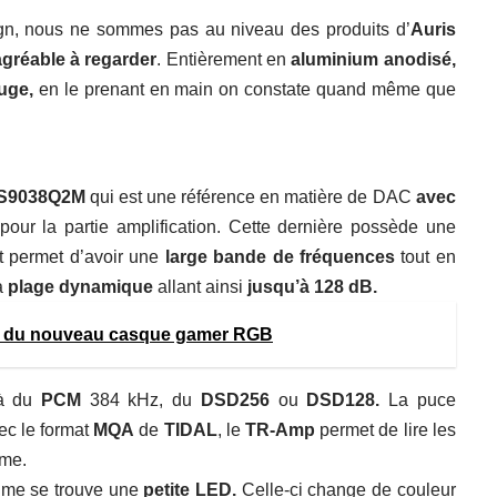
gn, nous ne sommes pas au niveau des produits d’
Auris
agréable
à regarder
. Entièrement en
aluminium anodisé,
uge,
en le prenant en main on constate quand même que
S9038Q2M
qui est une référence en matière de DAC
avec
pour la partie amplification. Cette dernière possède une
t permet d’avoir une
large
bande de fréquences
tout en
La
plage dynamique
allant ainsi
jusqu’à 128 dB.
st du nouveau casque gamer RGB
’à du
PCM
384 kHz, du
DSD256
ou
DSD128.
La puce
c le format
MQA
de
TIDAL
, le
TR-Amp
permet de lire les
rme.
lume se trouve une
petite LED.
Celle-ci change de couleur