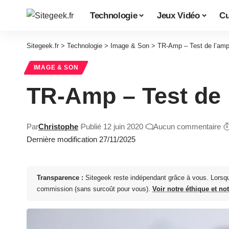
Technologie
Jeux Vidéo
Cu
Sitegeek.fr
>
Technologie
>
Image & Son
>
TR-Amp – Test de l’am
IMAGE & SON
TR-Amp – Test de
Par
Christophe
Publié 12 juin 2020
Aucun commentaire
Dernière modification 27/11/2025
Transparence :
Sitegeek reste indépendant grâce à vous. Lorsq
commission (sans surcoût pour vous).
Voir notre éthique et no