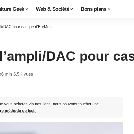
lture Geek
Web & Société
Bons plans
pli/DAC pour casque d’EarMen
 l’ampli/DAC pour ca
6 min
6.5K vues
ue vous achetez via nos liens, nous pouvons toucher une
tre méthode de test.