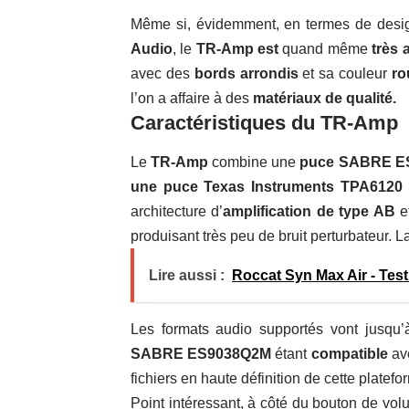
Même si, évidemment, en termes de desi
Audio
, le
TR-Amp est
quand même
très 
avec des
bords
arrondis
et sa couleur
ro
l’on a affaire à des
matériaux de qualité.
Caractéristiques du TR-Amp
Le
TR-Amp
combine une
puce SABRE E
une puce Texas Instruments TPA6120
architecture d’
amplification de type AB
e
produisant très peu de bruit perturbateur. 
Lire aussi :
Roccat Syn Max Air - Te
Les formats audio supportés vont jusqu
SABRE ES9038Q2M
étant
compatible
ave
fichiers en haute définition de cette platefo
Point intéressant, à côté du bouton de vo