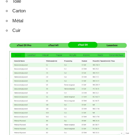
^^.
Lire aussi :
On a découvert le xTool F2 Ultra UV à
Berlin : une machine qui transforme vos idées en
objets gravés
Cela dit, je suis assez content et cela a forgé mon
apprentissage sur cet outil.