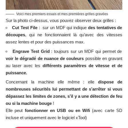
Acrylique
Verre
Jeans
Toile
Carton
Métal
Cuir