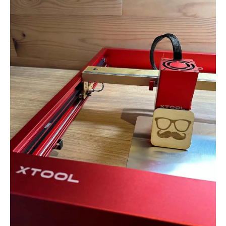
La machine est
livrée avec des outils, des pièces de
rechange et notamment un bloc lentille qui s’avère très
précieux.
xTool D1 PRO 20 W : fonctionnement
Le fonctionnement de la machine est assez simple : le
laser
est positionné sur un système à roulement capable de se
déplacer sur deux axes
afin de couvrir une
zone de travail
de 430 × 390 mm
. Ce qui est déjà plutôt bien et autorise de
belles créations. Le système est accompagné d’un logiciel
maison «
xTool Creative Space
» qui va vous permettre de
piloter la machine en réalisant pour résumer 3 opérations
distinctes :
Graver une ligne
Graver une zone