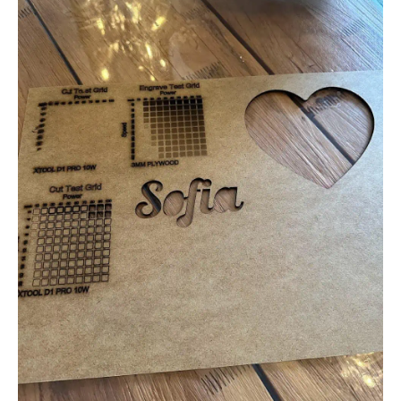
dépassez les limites de zones, s’il y a une détection de feu
ou si la machine bouge
!
Elle peut
fonctionner en USB ou en Wifi
(avec carte SD
incluse et uniquement avec le logiciel xTool)
Voir le super bundle sur le site officiel
xTool
Quelques créations réalisées avec la
xTool D1 PRO 20 W
Pour être un peu plus concret, je vais vous montrer ce que j’ai
pu faire avec la
graveuse laser xTool D1 PRO 20 W
. Mais je
vais d’abord vous parler des matières utilisables.
Vous retrouvez la
liste complète sur le site de xTool
, mais
pour ma part, j’ai de l’intérêt pour ces différentes matières :
Le bois