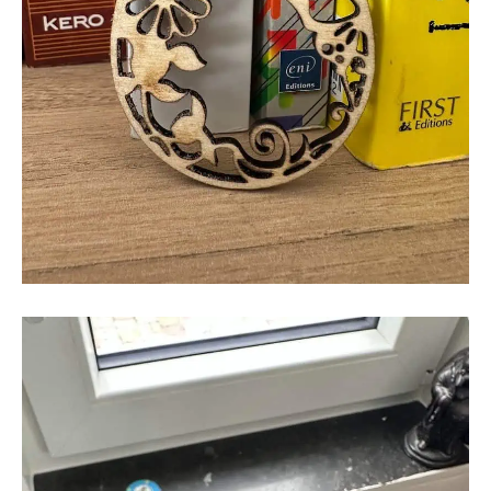
#3 Gravure de repères utiles à la machine
Après avoir regardé
une vidéo sur le sujet, vantant les
mérites de Lightburn
et de l’usage des positions absolues
pour graver précisément ses pièces, je me suis
commandé
les fichiers grid afin de graver mon support de travail
. J’ai
imprimé en 3D des pieds pour la machine
et j’ai ensuite
suivi les instructions pour graver tous les repères de mesures.
Je trouve cela assez pratique maintenant et vous pouvez voir
par vous même :