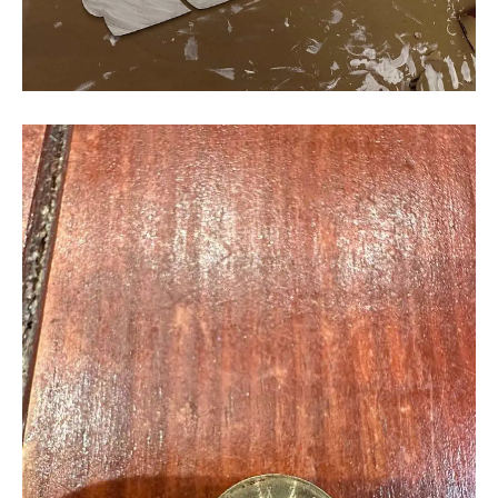
quelques fichiers sur le site Etsy
afin de récupérer des
designs, que j’ai aisément pu découper. Avec ce test, je
m’aperçois que la machine est vraiment capable de
réaliser des découpes fines, précises et que le potentiel
s’avère énorme
.
Voici les résultats :