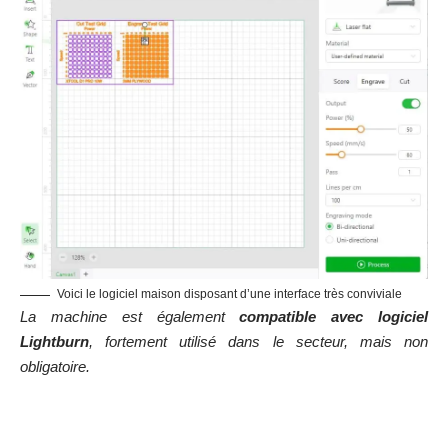
lesquels vous pouvez jouer sont :
La puissance du laser
La vitesse de déplacement
Le nombre de passes
En fonction de la matière sur laquelle vous allez travailler, il
sera possible de réaliser (ou non) toutes ces tâches avec
différents paramètres.
Pour illustrer tout ça, il est simple de comprendre que :
Si le
laser passe 3 fois à 1 mm/seconde avec sa
puissance à 100 %
, il va attaquer beaucoup plus la matière
qu’en ne passant qu’
une seule fois à 150 mm/seconde avec
sa puissance réduite à 50 %
Rapidement, en découvrant ce petit monde des créateurs
spécialisés dans la gravure laser sur les forums et groupes
Facebook, j’ai pu
obtenir des fichiers d’échantillonnage qui
s’avèrent précieux
. En effet, cela permet de lancer un projet