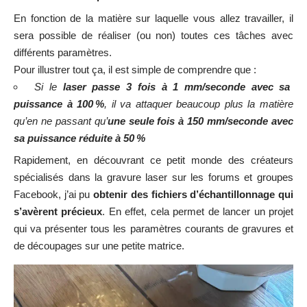
Voici mes premiers essais et mes premières grilles gravées
Sur la photo ci-dessus, vous pouvez observer deux grilles :
Cut Test File
: sur un MDF qui indique
des tentatives de
découpes
, qui ne fonctionnaient là qu’avec des vitesses
assez lentes et pour des puissances max.
Engrave Test Grid
: toujours sur un MDF qui permet de
voir le dégradé de nuance de couleurs
possible en gravant
au laser avec les
différents paramètres de vitesse et de
puissance.
Concernant la machine elle même : elle
dispose de
nombreuses sécurités lui permettant de s’arrêter si vous