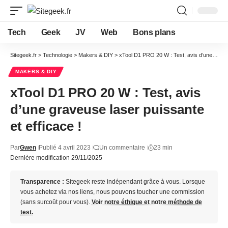
Tech
Geek
JV
Web
Bons plans
Sitegeek.fr
>
Technologie
>
Makers & DIY
>
xTool D1 PRO 20 W : Test, avis d’une graveuse laser puissante et efficace !
MAKERS & DIY
xTool D1 PRO 20 W : Test, avis
d’une graveuse laser puissante
et efficace !
Par
Gwen
Publié 4 avril 2023
Un commentaire
23 min
Dernière modification 29/11/2025
Transparence :
Sitegeek reste indépendant grâce à vous. Lorsque
vous achetez via nos liens, nous pouvons toucher une commission
(sans surcoût pour vous).
Voir notre éthique et notre méthode de
test.