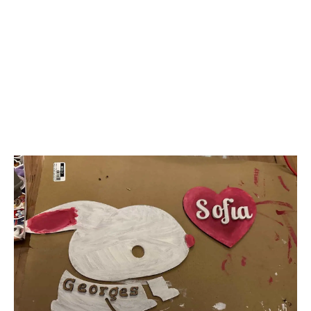
xTool D1 Pro 20 W – voici ma lentille cramée
#2 Les œufs de Pâques décoratifs
Mon second projet concerne
la création d’œufs décoratifs
,
pour alimenter des branches de Saule Tortueux. J’ai
acheté