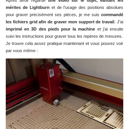
Après avoir vu
une autre vidéo sur YouTube
, montrant que l’on
pouvait
graver de l’acrylique transparent
afin de réaliser des
affichages personnalisés sympas, je me suis lancé pour en
faire un
avec le logo de la salle de sport que je fréquente
.
J’ai manqué la première tentative avec des puissances trop
fortes qui ont eu pour conséquence d’abimer le support, mais
le deuxième essai est vraiment sympa, je vous laisse juger :