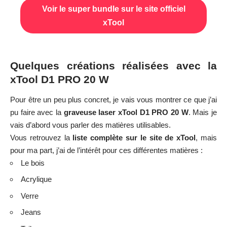
Voici la liste des matériaux utilisables par machine avec les
réglages recommandés en fonction de l’épaisseur et du besoin (couper,
graver, graver ligne)
#1 – Décoration pour la porte de la chambre de ma
fille
C’est une
découpe et un lettrage que j’ai réalisé avec le
logiciel xTool Creative Space
très facilement, dans un
panneau de MDF
. Ce n’était pas une super bonne idée car
le
MDF est une très mauvaise matière
: il consiste en un
mélange de déchets de bois et de colle, ce qui
engendre des
fumées grasses dans la machine
. Comme à ce moment-là,
je n’avais pas encore mis en place le module «
Air Assit
»,
dont je vous parlerais plus loin. J’ai détruit ma première lentille