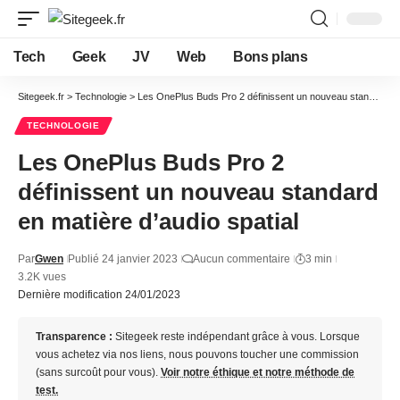
Tech
Geek
JV
Web
Bons plans
Sitegeek.fr
>
Technologie
>
Les OnePlus Buds Pro 2 définissent un nouveau standard en matière d’audio spatial
TECHNOLOGIE
Les OnePlus Buds Pro 2
définissent un nouveau standard
en matière d’audio spatial
Par
Gwen
Publié 24 janvier 2023
Aucun commentaire
3 min
3.2K vues
Dernière modification 24/01/2023
Transparence :
Sitegeek reste indépendant grâce à vous. Lorsque
vous achetez via nos liens, nous pouvons toucher une commission
(sans surcoût pour vous).
Voir notre éthique et notre méthode de
test.