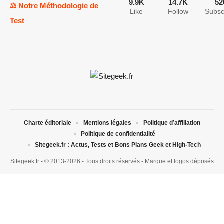
9.9K
14.7K
52
⚖️ Notre Méthodologie de
Like
Follow
Subsc
Test
Charte éditoriale
Mentions légales
Politique d’affiliation
Politique de confidentialité
Sitegeek.fr : Actus, Tests et Bons Plans Geek et High-Tech
Sitegeek.fr - ® 2013-2026 - Tous droits réservés - Marque et logos déposés