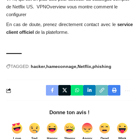
de Netflix US.
VPNOverview vous montre comment le
configurer
En cas de doute, prenez directement contact avec le
service
client officiel
de la plateforme.
TAGGED:
hacker
hameconnage
Netflix
phishing
Donne ton avis !
Love
Sad
Happy
Sleepy
Angry
Dead
Wink