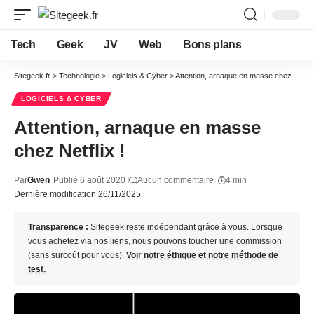
Tech
Geek
JV
Web
Bons plans
Sitegeek.fr
>
Technologie
>
Logiciels & Cyber
>
Attention, arnaque en masse chez Netflix !
LOGICIELS & CYBER
Attention, arnaque en masse
chez Netflix !
Par
Gwen
Publié 6 août 2020
Aucun commentaire
4 min
Dernière modification 26/11/2025
Transparence :
Sitegeek reste indépendant grâce à vous. Lorsque
vous achetez via nos liens, nous pouvons toucher une commission
(sans surcoût pour vous).
Voir notre éthique et notre méthode de
test.