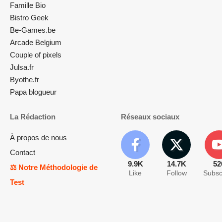
Famille Bio
Bistro Geek
Be-Games.be
Arcade Belgium
Couple of pixels
Julsa.fr
Byothe.fr
Papa blogueur
La Rédaction
Réseaux sociaux
À propos de nous
Contact
9.9K
14.7K
52
⚖️ Notre Méthodologie de
Like
Follow
Subsc
Test