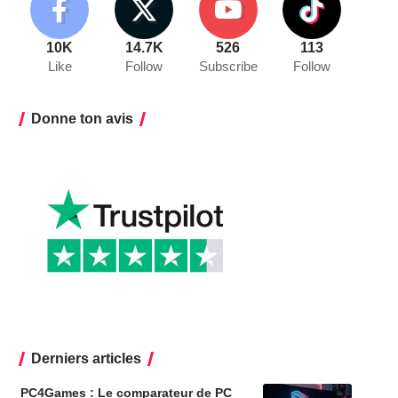
10K
14.7K
526
113
Like
Follow
Subscribe
Follow
Donne ton avis
Derniers articles
PC4Games : Le comparateur de PC