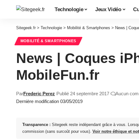
Technologie
Jeux Vidéo
Cu
Sitegeek.fr
>
Technologie
>
Mobilité & Smartphones
>
News | Coque
MOBILITÉ & SMARTPHONES
News | Coques iPh
MobileFun.fr
Par
Frederic Perez
Publié 24 septembre 2017
Aucun com
Dernière modification 03/05/2019
Transparence :
Sitegeek reste indépendant grâce à vous. Lorsq
commission (sans surcoût pour vous).
Voir notre éthique et no