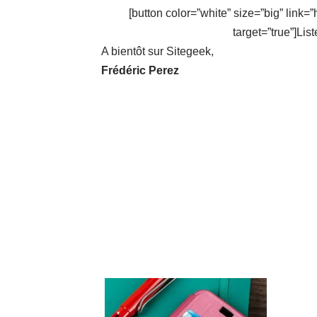
[button color=”white” size=”big” link
target=”true”]Li
A bientôt sur Sitegeek,
Frédéric Perez