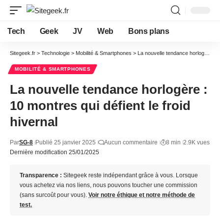
Tech
Geek
JV
Web
Bons plans
Sitegeek.fr
>
Technologie
>
Mobilité & Smartphones
>
La nouvelle tendance horlogère : 10 montres qui défient le froid hivernal
MOBILITÉ & SMARTPHONES
La nouvelle tendance horlogère :
10 montres qui défient le froid
hivernal
Par
SG-8
Publié 25 janvier 2025
Aucun commentaire
8 min
2.9K vues
Dernière modification 25/01/2025
Transparence :
Sitegeek reste indépendant grâce à vous. Lorsque
vous achetez via nos liens, nous pouvons toucher une commission
(sans surcoût pour vous).
Voir notre éthique et notre méthode de
test.