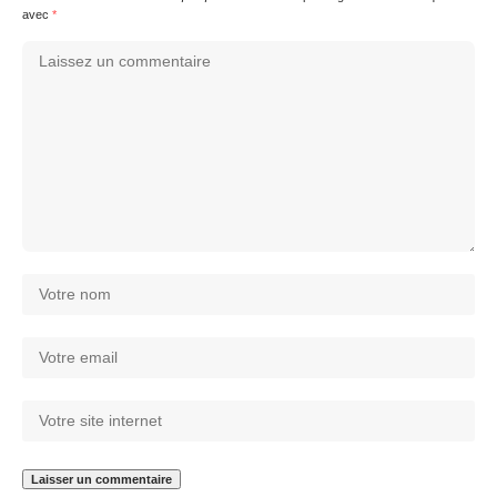
avec
*