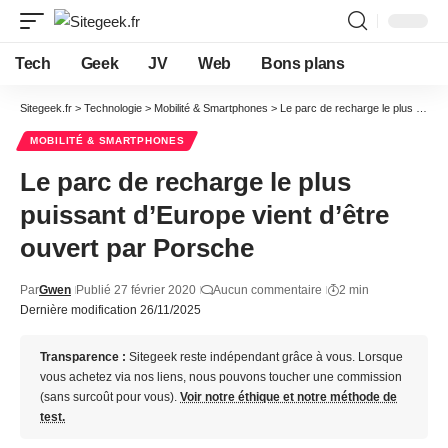
Tech
Geek
JV
Web
Bons plans
Sitegeek.fr
>
Technologie
>
Mobilité & Smartphones
>
Le parc de recharge le plus puissant d’Europe vient d’être ouvert par Porsche
MOBILITÉ & SMARTPHONES
Le parc de recharge le plus
puissant d’Europe vient d’être
ouvert par Porsche
Par
Gwen
Publié 27 février 2020
Aucun commentaire
2 min
Dernière modification 26/11/2025
Transparence :
Sitegeek reste indépendant grâce à vous. Lorsque
vous achetez via nos liens, nous pouvons toucher une commission
(sans surcoût pour vous).
Voir notre éthique et notre méthode de
test.