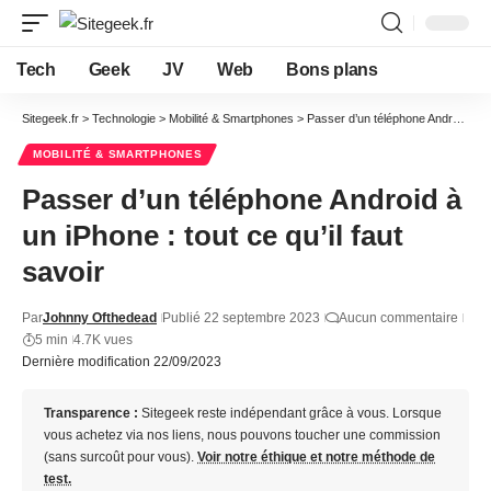
Tech
Geek
JV
Web
Bons plans
Sitegeek.fr
>
Technologie
>
Mobilité & Smartphones
>
Passer d’un téléphone Android à un iPhone : tout ce qu’il faut savoir
MOBILITÉ & SMARTPHONES
Passer d’un téléphone Android à
un iPhone : tout ce qu’il faut
savoir
Par
Johnny Ofthedead
Publié 22 septembre 2023
Aucun commentaire
5 min
4.7K vues
Dernière modification 22/09/2023
Transparence :
Sitegeek reste indépendant grâce à vous. Lorsque
vous achetez via nos liens, nous pouvons toucher une commission
(sans surcoût pour vous).
Voir notre éthique et notre méthode de
test.