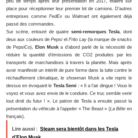
peu de temps après leur présentation en 2017, étaient sur
place pour réceptionner leur premier lot de camions. D’autres
entreprises comme
FedEx
ou
Walmart
ont également déjà
passé des commandes.
Sur scène, entouré de quatre
semi-remorques Tesla
, dont
deux aux couleurs de
Pepsi
et
Frito Lay
(la marque de snacks
de PepsiCo),
Elon Musk
a d’abord parlé de la nécessité de
réduire la quantité d’émissions de CO2 produites par les
transports de marchandises à travers la planète. Mais après
avoir manifesté un intérêt de pure forme dans la lutte contre le
réchauffement climatique, le
showman
Musk a vite repris le
dessus en évoquant le
Tesla Semi
: « Il a l’air dingue ! Vous le
voyez et vous avez envie de le conduire. Ce truc semble venir
tout droit du futur ! ». Le patron de Tesla a ensuite passé la
présentation du véhicule à l’appeler « The Beast » (
La Bête
en
français).
Lire aussi :
Steam sera bientôt dans les Tesla
d’Elon Musk