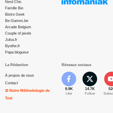
Nerd Chic
Famille Bio
Bistro Geek
Be-Games.be
Arcade Belgium
Couple of pixels
Julsa.fr
Byothe.fr
Papa blogueur
La Rédaction
Réseaux sociaux
À propos de nous
Contact
9.9K
14.7K
52
⚖️ Notre Méthodologie de
Like
Follow
Subsc
Test