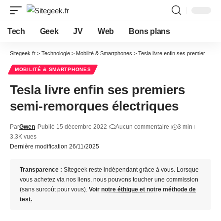
Tech
Geek
JV
Web
Bons plans
Sitegeek.fr
>
Technologie
>
Mobilité & Smartphones
>
Tesla livre enfin ses premiers semi-remorques électriques
MOBILITÉ & SMARTPHONES
Tesla livre enfin ses premiers
semi-remorques électriques
Par
Gwen
Publié 15 décembre 2022
Aucun commentaire
3 min
3.3K vues
Dernière modification 26/11/2025
Transparence :
Sitegeek reste indépendant grâce à vous. Lorsque
vous achetez via nos liens, nous pouvons toucher une commission
(sans surcoût pour vous).
Voir notre éthique et notre méthode de
test.