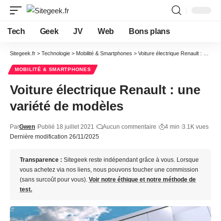
Tech
Geek
JV
Web
Bons plans
Sitegeek.fr
>
Technologie
>
Mobilité & Smartphones
>
Voiture électrique Renault : une variété de modèles
MOBILITÉ & SMARTPHONES
Voiture électrique Renault : une
variété de modèles
Par
Gwen
Publié 18 juillet 2021
Aucun commentaire
4 min
3.1K vues
Dernière modification 26/11/2025
Transparence :
Sitegeek reste indépendant grâce à vous. Lorsque
vous achetez via nos liens, nous pouvons toucher une commission
(sans surcoût pour vous).
Voir notre éthique et notre méthode de
test.