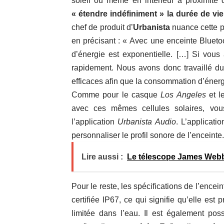
soleil ou même en intérieur à proximité 
« étendre indéfiniment » la durée de vie 
chef de produit d’
Urbanista
nuance cette 
en précisant : « Avec une enceinte Bluet
d’énergie est exponentielle. […] Si vou
rapidement. Nous avons donc travaillé du
efficaces afin que la consommation d’énergi
Comme pour le casque
Los Angeles
et l
avec ces mêmes cellules solaires, vo
l’application
Urbanista Audio
. L’applicat
personnaliser le profil sonore de l’enceinte.
Lire aussi :
Le télescope James Webb 
Pour le reste, les spécifications de l’enc
certifiée IP67, ce qui signifie qu’elle est
limitée dans l’eau. Il est également po