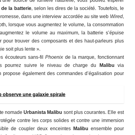
d’une source de lumière naturelle, vous pouvez espérer
de la batterie
, selon les dires de la société. Toutefois, le
promesse,
dans une interview accordée au site web
Wired
,
ooth, lorsque vous augmentez le volume, la consommation
s augmentez le volume au maximum, la batterie s’épuise
r pour trouver des composants et des haut-parleurs plus
e soit plus lente ».
es écouteurs sans-fil
Phoenix
de la marque, fonctionnant
us pourrez suivre le niveau de charge du
Malibu
via
ion propose également des commandes d’égalisation pour
observe une galaxie spirale
einte nomade
Urbanista Malibu
sont plus courantes. Elle est
 protégée contre les corps solides et contre une immersion
ssible de coupler deux enceintes
Malibu
ensemble pour