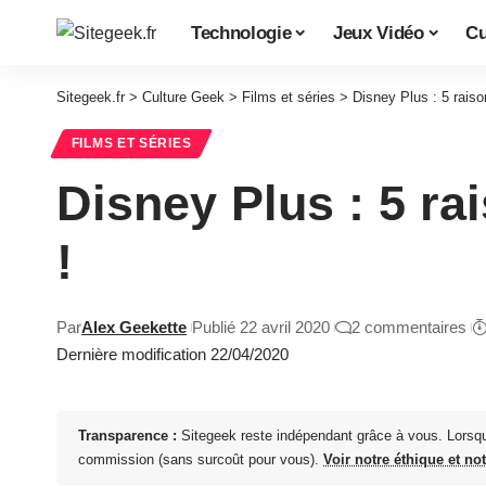
Technologie
Jeux Vidéo
Cu
Sitegeek.fr
>
Culture Geek
>
Films et séries
>
Disney Plus : 5 raiso
FILMS ET SÉRIES
Disney Plus : 5 ra
!
Par
Alex Geekette
Publié 22 avril 2020
2 commentaires
Dernière modification 22/04/2020
Transparence :
Sitegeek reste indépendant grâce à vous. Lorsq
commission (sans surcoût pour vous).
Voir notre éthique et no