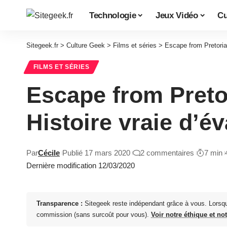
Technologie
Jeux Vidéo
Cu
Sitegeek.fr
>
Culture Geek
>
Films et séries
>
Escape from Pretoria 
FILMS ET SÉRIES
Escape from Pretor
Histoire vraie d’é
Par
Cécile
Publié 17 mars 2020
2 commentaires
7 min
Dernière modification 12/03/2020
Transparence :
Sitegeek reste indépendant grâce à vous. Lorsq
commission (sans surcoût pour vous).
Voir notre éthique et no