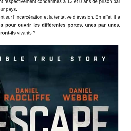
nt respectivement condamnés à 12 et 8 ans de prison par
eur pays.
sur l’incarcération et la tentative d’évasion. En effet, il a
ès pour ouvrir les différentes portes, unes par unes,
ront-ils
vivants ?