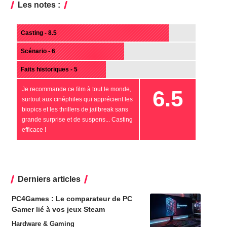
Les notes :
Casting - 8.5
Scénario - 6
Faits historiques - 5
Je recommande ce film à tout le monde,
6.5
surtout aux cinéphiles qui apprécient les
biopics et les thrillers de jailbreak sans
grande surprise et de suspens... Casting
efficace !
Derniers articles
PC4Games : Le comparateur de PC
Gamer lié à vos jeux Steam
Hardware & Gaming