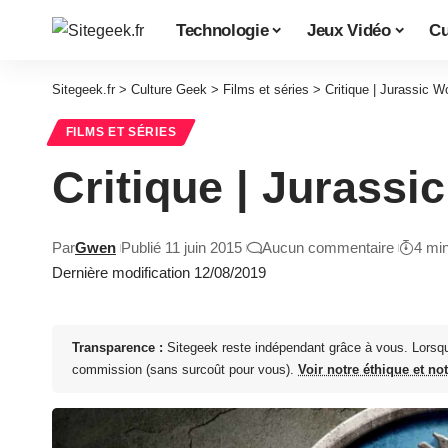
Technologie
Jeux Vidéo
Cu
Sitegeek.fr
>
Culture Geek
>
Films et séries
>
Critique | Jurassic W
FILMS ET SÉRIES
Critique | Jurassi
Par
Gwen
Publié 11 juin 2015
Aucun commentaire
4 mi
Dernière modification 12/08/2019
Transparence :
Sitegeek reste indépendant grâce à vous. Lorsq
commission (sans surcoût pour vous).
Voir notre éthique et no