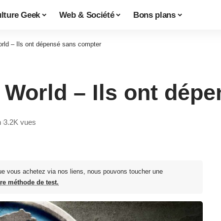
lture Geek
Web & Société
Bons plans
orld – Ils ont dépensé sans compter
c World – Ils ont dé
n
3.2K vues
ue vous achetez via nos liens, nous pouvons toucher une
tre méthode de test.