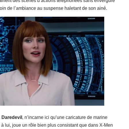
nchainent des scènes d’actions téléphonées sans envergure
t loin de l’ambiance au suspense haletant de son ainé.
s
Daredevil
, n’incarne ici qu’une caricature de marine
t à lui, joue un rôle bien plus consistant que dans X-Men