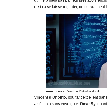
qui ne brillent pas par leur prestation, e
et si ça se laisse regarder, on est vraimen
Jurassic World – L’héroïne du film
Vincent d’Onofrio
, pourtant excellent dan
américain sans envergure.
Omar Sy
, quan