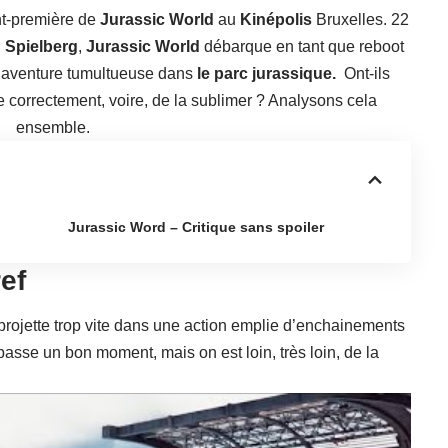
ant-première de
Jurassic World
au
Kinépolis
Bruxelles. 22
 Spielberg
,
Jurassic World
débarque en tant que reboot
e aventure tumultueuse dans
le parc jurassique.
Ont-ils
nce correctement, voire, de la sublimer ? Analysons cela
ensemble.
Jurassic Word – Critique sans spoiler
ef
projette trop vite dans une action emplie d’enchainements
asse un bon moment, mais on est loin, très loin, de la