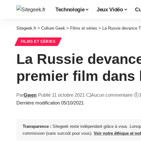
Technologie
Jeux Vidéo
Cu
Sitegeek.fr
>
Culture Geek
>
Films et séries
>
La Russie devance To
FILMS ET SÉRIES
La Russie devance
premier film dans 
Par
Gwen
Publié 11 octobre 2021
Aucun commentaire
Dernière modification 05/10/2021
Transparence :
Sitegeek reste indépendant grâce à vous. Lorsq
commission (sans surcoût pour vous).
Voir notre éthique et no