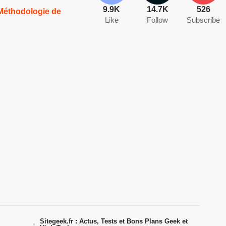
9.9K
14.7K
526
 Méthodologie de
Like
Follow
Subscribe
Sitegeek.fr : Actus, Tests et Bons Plans Geek et