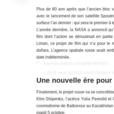
Plus de 60 ans après que l’ancien bloc so
avec le lancement de son satellite Spoutni
surface l’an dernier : qui sera le premier à 
L’année dernière, la NASA a annoncé qu’e
film dont l’action se déroulerait en parti
Liman, ce projet de film qui n’a pour le
dollars. L’agence spatiale russe avait em
date indéterminée.
Start!
pic.twitter.com/y8W7R9Y8Xl
— DLR_next (@DLR_next)
October 5
Une nouvelle ère pour 
Finalement, le projet russe va se concrétis
Klim Shipenko, l’actrice Yulia Peresild e
cosmodrome de Baïkonour au Kazakhstan ve
mardi 5 octobre.