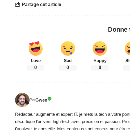
Partage cet article
Donne t
Love
Sad
Happy
Sl
0
0
0
Gwen
Par
Rédacteur augmenté et expert IT, je mets la tech à votre port
décortique l’univers high-tech avec précision et passion. Pro
j’analyse, je conseille. Mes contenus sont conçus pour être cla