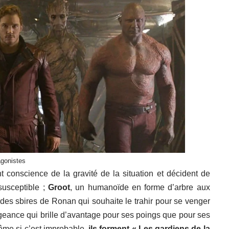
agonistes
t conscience de la gravité de la situation et décident de
 susceptible ;
Groot
, un humanoïde en forme d’arbre aux
 des sbires de Ronan qui souhaite le trahir pour se venger
geance qui brille d’avantage pour ses poings que pour ses
ême si c’est improbable,
ils forment « Les gardiens de la