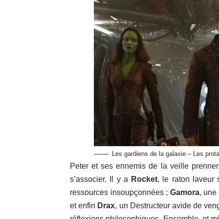
Les gardiens de la galaxie – Les prot
Peter et ses ennemis de la veille prennen
s’associer. Il y a
Rocket
, le raton laveur
ressources insoupçonnées ;
Gamora
, une
et enfin
Drax
, un Destructeur avide de ven
réflexions philosophiques. Ensemble, et m