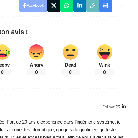
Facebook
on avis !
eepy
Angry
Dead
Wink
0
0
0
0
Follow:
ée. Fort de 20 ans d’expérience dans l’ingénierie système, je
duits connectés, domotique, gadgets du quotidien : je teste,
irs, utiles et accessibles à tous, afin de vous aider à faire les