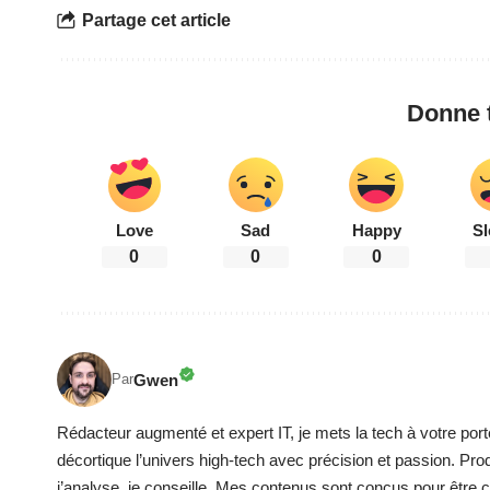
Partage cet article
Donne t
Love
Sad
Happy
Sl
0
0
0
Gwen
Par
Rédacteur augmenté et expert IT, je mets la tech à votre port
décortique l’univers high-tech avec précision et passion. Pro
j’analyse, je conseille. Mes contenus sont conçus pour être cla