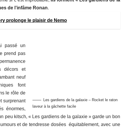
ques de l’infâme Ronan
.
ry prolonge le plaisir de Nemo
ai passé un
se prend pas
n permanence
s décors et
lambant neuf
iques font
s le rôle de
Les gardiens de la galaxie – Rocket le raton
et surprenant
laveur à la gâchette facile
hés énormes,
n peu kitsch, « Les gardiens de la galaxie » garde un bon
d’humours et de tendresse dosées équitablement, avec une