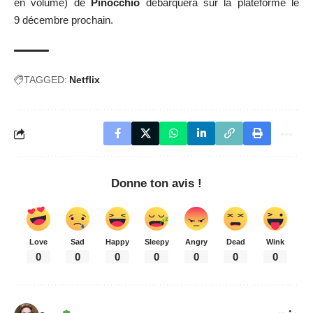
en volume) de
Pinocchio
débarquera sur la plateforme le
9 décembre prochain.
TAGGED:
Netflix
Donne ton avis !
Love
Sad
Happy
Sleepy
Angry
Dead
Wink
0
0
0
0
0
0
0