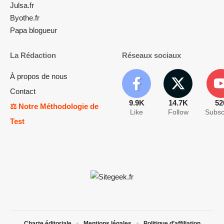
Julsa.fr
Byothe.fr
Papa blogueur
La Rédaction
Réseaux sociaux
À propos de nous
Contact
9.9K
14.7K
52
⚖️ Notre Méthodologie de
Like
Follow
Subsc
Test
Charte éditoriale
Mentions légales
Politique d’affiliation