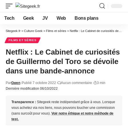
Tech
Geek
JV
Web
Bons plans
Sitegeek.fr
>
Culture Geek
>
Films et séries
>
Netflix : Le Cabinet de curiosités de Guillermo del Toro se dévoile dans une bande-annonce
FILMS ET SÉRIES
Netflix : Le Cabinet de curiosités
de Guillermo del Toro se dévoile
dans une bande-annonce
Par
Gwen
Publié 7 octobre 2022
Aucun commentaire
3 min
Dernière modification 06/10/2022
Transparence :
Sitegeek reste indépendant grâce à vous. Lorsque
vous achetez via nos liens, nous pouvons toucher une commission
(sans surcoût pour vous).
Voir notre éthique et notre méthode de
test.