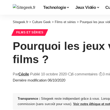
Technologie
Jeux Vidéo
Cu
Sitegeek.fr
>
Culture Geek
>
Films et séries
>
Pourquoi les jeux vi
FILMS ET SÉRIES
Pourquoi les jeux
films ?
Par
Cécile
Publié 10 octobre 2020
6 commentaires
3 mi
Dernière modification 06/10/2020
Transparence :
Sitegeek reste indépendant grâce à vous. Lorsq
commission (sans surcoût pour vous).
Voir notre éthique et no