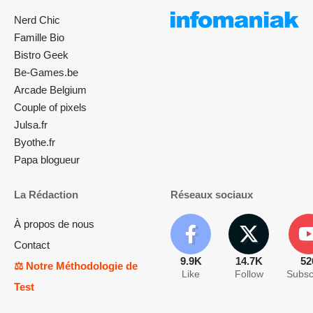
Nerd Chic
Famille Bio
Bistro Geek
Be-Games.be
Arcade Belgium
Couple of pixels
Julsa.fr
Byothe.fr
Papa blogueur
La Rédaction
Réseaux sociaux
À propos de nous
Contact
9.9K
14.7K
52
⚖️ Notre Méthodologie de
Like
Follow
Subsc
Test