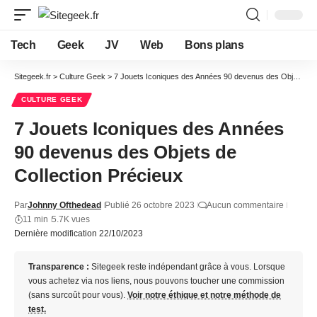
Tech
Geek
JV
Web
Bons plans
Sitegeek.fr
>
Culture Geek
>
7 Jouets Iconiques des Années 90 devenus des Objets de Collection Précieux
CULTURE GEEK
7 Jouets Iconiques des Années
90 devenus des Objets de
Collection Précieux
Par
Johnny Ofthedead
Publié 26 octobre 2023
Aucun commentaire
11 min
5.7K vues
Dernière modification 22/10/2023
Transparence :
Sitegeek reste indépendant grâce à vous. Lorsque
vous achetez via nos liens, nous pouvons toucher une commission
(sans surcoût pour vous).
Voir notre éthique et notre méthode de
test.