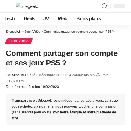
Tech
Geek
JV
Web
Bons plans
Sitegeek.fr
>
Jeux Vidéo
>
Comment partager son compte et ses jeux PS5 ?
JEUX VIDÉO
Comment partager son compte
et ses jeux PS5 ?
Par
Arnaud
Publié 6 décembre 2022
4 commentaires
3 min
10.7K vues
Dernière modification 19/02/2023
Transparence :
Sitegeek reste indépendant grâce à vous. Lorsque
vous achetez via nos liens, nous pouvons toucher une commission
(sans surcoût pour vous).
Voir notre éthique et notre méthode de
test.