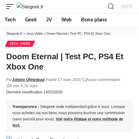
Tech
Geek
JV
Web
Bons plans
Sitegeek.fr
>
Jeux Vidéo
>
Doom Eternal | Test PC, PS4 Et Xbox One
JEUX VIDÉO
Doom Eternal | Test PC, PS4 Et
Xbox One
Par
Johnny Ofthedead
Publié 17 mars 2020
Aucun commentaire
8 min
4.7K vues
Dernière modification 19/03/2020
Transparence :
Sitegeek reste indépendant grâce à vous. Lorsque
vous achetez via nos liens, nous pouvons toucher une commission
(sans surcoût pour vous).
Voir notre éthique et notre méthode de
test.