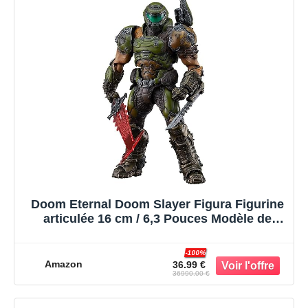
Doom Eternal Doom Slayer Figura Figurine
articulée 16 cm / 6,3 Pouces Modèle de
Personnage d'anime Statue Jouet Poupée à
Collectionner Décoration d'intérieur Cadeau
-100%
de Fan d'anime
Amazon
36.99 €
36990.00 €