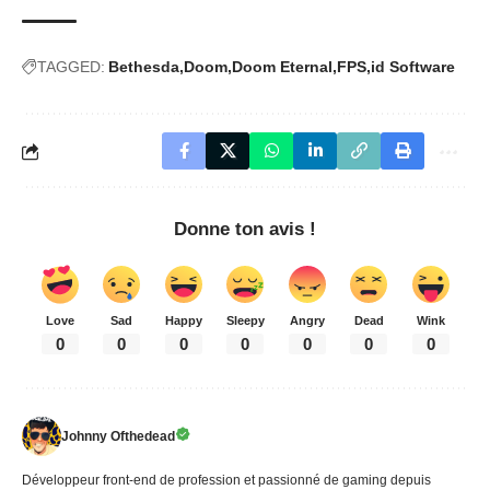
TAGGED:
Bethesda
Doom
Doom Eternal
FPS
id Software
Donne ton avis !
Love
Sad
Happy
Sleepy
Angry
Dead
Wink
0
0
0
0
0
0
0
Johnny Ofthedead
Développeur front-end de profession et passionné de gaming depuis