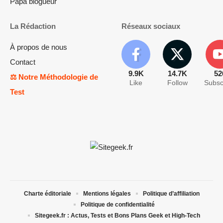
Papa blogueur
La Rédaction
Réseaux sociaux
À propos de nous
Contact
9.9K
14.7K
52
⚖️ Notre Méthodologie de
Like
Follow
Subsc
Test
Charte éditoriale
Mentions légales
Politique d’affiliation
Politique de confidentialité
Sitegeek.fr : Actus, Tests et Bons Plans Geek et High-Tech