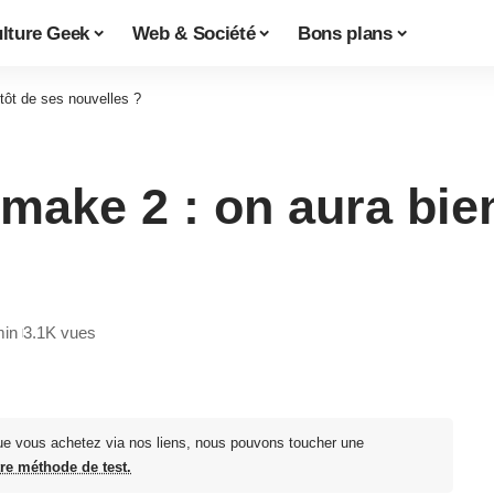
lture Geek
Web & Société
Bons plans
tôt de ses nouvelles ?
make 2 : on aura bie
min
3.1K vues
ue vous achetez via nos liens, nous pouvons toucher une
tre méthode de test.