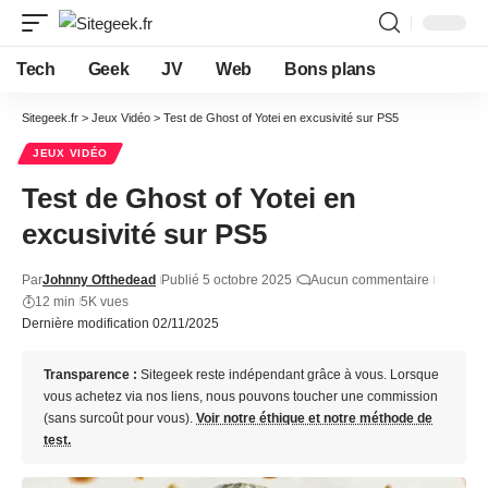
Tech
Geek
JV
Web
Bons plans
Sitegeek.fr
>
Jeux Vidéo
>
Test de Ghost of Yotei en excusivité sur PS5
JEUX VIDÉO
Test de Ghost of Yotei en
excusivité sur PS5
Par
Johnny Ofthedead
Publié 5 octobre 2025
Aucun commentaire
12 min
5K vues
Dernière modification 02/11/2025
Transparence :
Sitegeek reste indépendant grâce à vous. Lorsque
vous achetez via nos liens, nous pouvons toucher une commission
(sans surcoût pour vous).
Voir notre éthique et notre méthode de
test.