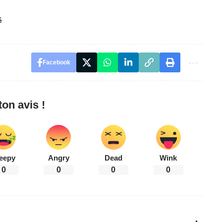
é
Facebook
on avis !
eepy
Angry
Dead
Wink
0
0
0
0