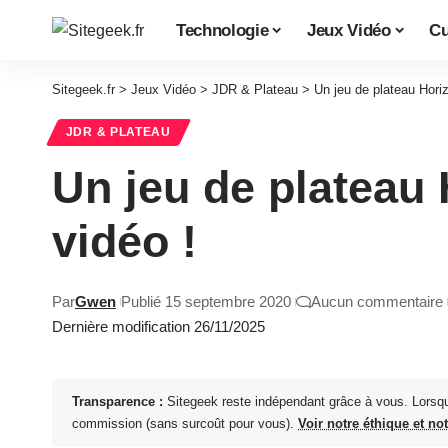
Technologie
Jeux Vidéo
Cu
Sitegeek.fr
>
Jeux Vidéo
>
JDR & Plateau
>
Un jeu de plateau Hori
JDR & PLATEAU
Un jeu de plateau
vidéo !
Par
Gwen
Publié 15 septembre 2020
Aucun commentaire
Dernière modification 26/11/2025
Transparence :
Sitegeek reste indépendant grâce à vous. Lorsq
commission (sans surcoût pour vous).
Voir notre éthique et no