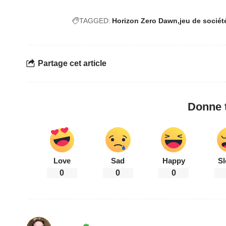
TAGGED:
Horizon Zero Dawn
jeu de sociét
Partage cet article
Donne t
Love
Sad
Happy
Sl
0
0
0