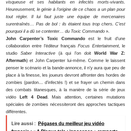
visqueuse et ses habitants en infectés morts-vivants.
Heureusement, le génie à l’origine de ce chaos a un plan pour
tout régler. Il lui faut juste une équipe de mercenaires
surentraînés… Pas de bol : ils étaient tous trop chers. C’est
pourquoi il a dû se contenter… du Toxic Commando
».
John Carpenter’s Toxic Commando
est le fruit d’une
collaboration entre l’éditeur français
Focus Entertainment
, le
studio
Saber Interactive
(à qui l’on doit
World War Z:
Aftermath
) et John Carpenter lui-même. Comme le laissent
penser le scénario et la bande-annonce, il n’y aura que peu de
place à la finesse, les joueurs devront affronter des hordes de
zombies (pardon… d’infectés !) et se frayer un chemin dans
des combats titanesques, à la manière de la série de jeux
vidéo
Left 4 Dead
. Mais attention, certaines mutations
spéciales de zombies nécessiteront des approches tactiques
différentes.
Lire aussi :
Pégases du meilleur jeu vidéo