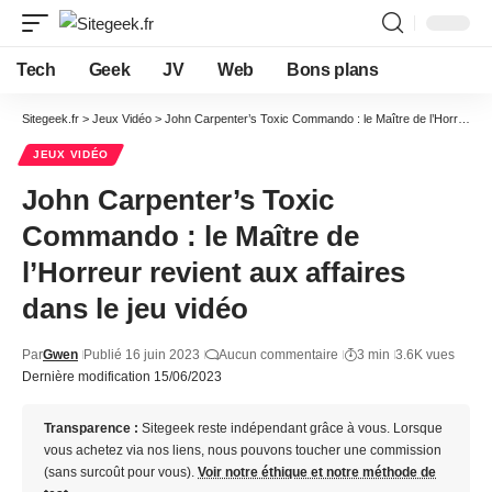
Tech
Geek
JV
Web
Bons plans
Sitegeek.fr
>
Jeux Vidéo
>
John Carpenter’s Toxic Commando : le Maître de l’Horreur revient aux affaires dans le jeu vidéo
JEUX VIDÉO
John Carpenter’s Toxic
Commando : le Maître de
l’Horreur revient aux affaires
dans le jeu vidéo
Par
Gwen
Publié 16 juin 2023
Aucun commentaire
3 min
3.6K vues
Dernière modification 15/06/2023
Transparence :
Sitegeek reste indépendant grâce à vous. Lorsque
vous achetez via nos liens, nous pouvons toucher une commission
(sans surcoût pour vous).
Voir notre éthique et notre méthode de