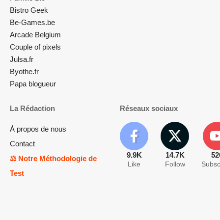
Bistro Geek
Be-Games.be
Arcade Belgium
Couple of pixels
Julsa.fr
Byothe.fr
Papa blogueur
La Rédaction
Réseaux sociaux
À propos de nous
Contact
9.9K
14.7K
52
⚖️ Notre Méthodologie de
Like
Follow
Subsc
Test