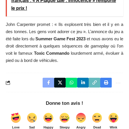
français : « A Plague tale : innocence » remporte
le prix !
John Carpenter promet : « Ils explosent très bien et il y en a
des tonnes. Les gens vont adorer ce jeu ». L’annonce du jeu a
été faite lors du
Summer Game Fest 2023
et nous avons eu le
droit directement à quelques séquences de
gameplay
où l’on
voit le fameux
Toxic Commando
lourdement armé, évoluer à
pied ou à bord de véhicules.
Donne ton avis !
Love
Sad
Happy
Sleepy
Angry
Dead
Wink