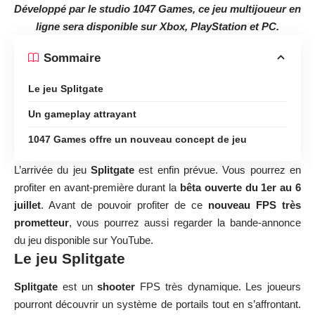
Développé par le studio 1047 Games, ce jeu multijoueur en
ligne sera disponible sur Xbox, PlayStation et PC.
Sommaire
Le jeu Splitgate
Un gameplay attrayant
1047 Games offre un nouveau concept de jeu
L’arrivée du jeu
Splitgate
est enfin prévue. Vous pourrez en
profiter en avant-première durant la
bêta ouverte du 1er au 6
juillet
. Avant de pouvoir profiter de ce
nouveau FPS très
prometteur
, vous pourrez aussi regarder la bande-annonce
du jeu disponible sur YouTube.
Le jeu Splitgate
Splitgate
est un
shooter
FPS très dynamique. Les joueurs
pourront découvrir un système de portails tout en s’affrontant.