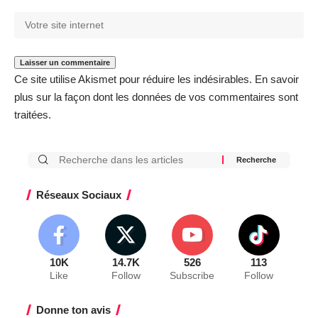
Ce site utilise Akismet pour réduire les indésirables.
En savoir
plus sur la façon dont les données de vos commentaires sont
traitées
.
Réseaux Sociaux
10K
14.7K
526
113
Like
Follow
Subscribe
Follow
Donne ton avis