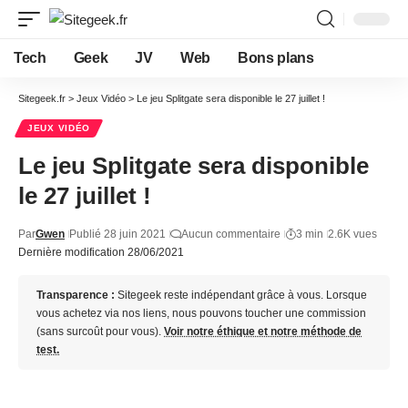
Tech
Geek
JV
Web
Bons plans
Sitegeek.fr
>
Jeux Vidéo
>
Le jeu Splitgate sera disponible le 27 juillet !
JEUX VIDÉO
Le jeu Splitgate sera disponible
le 27 juillet !
Par
Gwen
Publié 28 juin 2021
Aucun commentaire
3 min
2.6K vues
Dernière modification 28/06/2021
Transparence :
Sitegeek reste indépendant grâce à vous. Lorsque
vous achetez via nos liens, nous pouvons toucher une commission
(sans surcoût pour vous).
Voir notre éthique et notre méthode de
test.