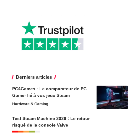
Derniers articles
PC4Games : Le comparateur de PC
Gamer lié à vos jeux Steam
Hardware & Gaming
Test Steam Machine 2026 : Le retour
risqué de la console Valve