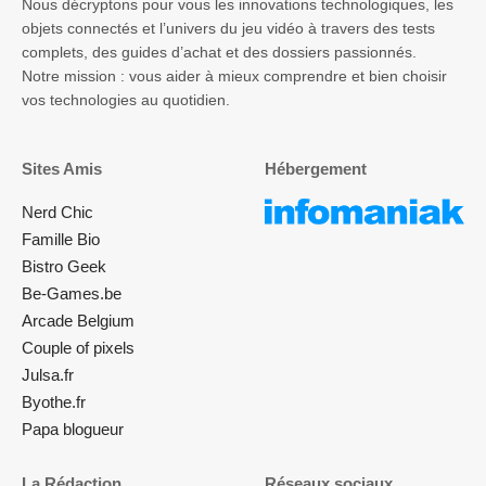
Nous décryptons pour vous les innovations technologiques, les
objets connectés et l’univers du jeu vidéo à travers des tests
complets, des guides d’achat et des dossiers passionnés.
Notre mission : vous aider à mieux comprendre et bien choisir
vos technologies au quotidien.
Sites Amis
Hébergement
Nerd Chic
Famille Bio
Bistro Geek
Be-Games.be
Arcade Belgium
Couple of pixels
Julsa.fr
Byothe.fr
Papa blogueur
La Rédaction
Réseaux sociaux