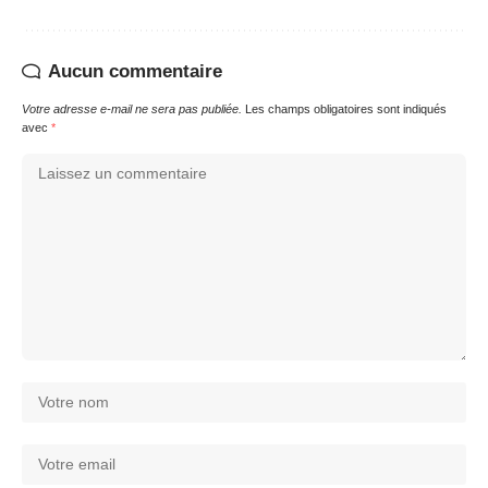
Aucun commentaire
Votre adresse e-mail ne sera pas publiée.
Les champs obligatoires sont indiqués
avec
*