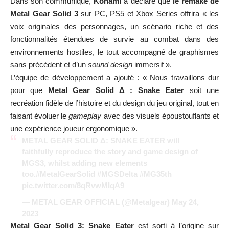
Dans son communiqué,
Konami
a déclaré que
le remake de
Metal Gear Solid 3
sur PC, PS5 et Xbox Series offrira « les
voix originales des personnages, un scénario riche et des
fonctionnalités étendues de survie au combat dans des
environnements hostiles, le tout accompagné de graphismes
sans précédent et d’un
sound design
immersif ».
L’équipe de développement a ajouté : « Nous travaillons dur
pour que
Metal Gear Solid Δ : Snake Eater
soit une
recréation fidèle de l’histoire et du design du jeu original, tout en
faisant évoluer le
gameplay
avec des visuels époustouflants et
une expérience joueur ergonomique ».
METAL GEAR SOLID Δ: SNAKE EATER will
faithfully reproduce the story and game design of
MGS3, whilst adding new elements
too.
#MetalGearSolid
#MGSDelta
#MG35th
pic.twitter.com/8qRvwMIqA9
— METAL GEAR OFFICIAL (@Metalgear)
May 24,
2023
Metal Gear Solid 3: Snake Eater
est sorti à l’origine sur