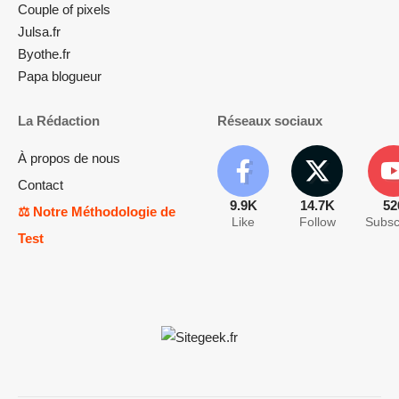
Couple of pixels
Julsa.fr
Byothe.fr
Papa blogueur
La Rédaction
Réseaux sociaux
À propos de nous
Contact
9.9K
14.7K
52
⚖️ Notre Méthodologie de
Like
Follow
Subsc
Test