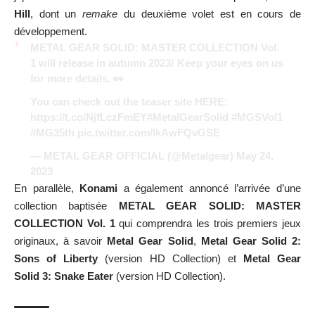
Hill
, dont
un
remake
du deuxième volet est en cours de
développement
.
METAL GEAR SOLID: MASTER COLLECTION Vol.
1 will release in autumn 2023! Keep your eyes on us
for more details. 👀
You can check out the teaser site HERE:
https://t.co/NjfLczFmEY
#MetalGearSolid
#MGSVol1
#MG35th
pic.twitter.com/lkAwFQvGSE
— METAL GEAR OFFICIAL (@Metalgear)
May 24,
2023
En parallèle,
Konami
a également annoncé l’arrivée d’une
collection baptisée
METAL GEAR SOLID: MASTER
COLLECTION Vol. 1
qui comprendra les trois premiers jeux
originaux, à savoir
Metal Gear Solid
,
Metal Gear Solid 2:
Sons of Liberty
(version HD Collection) et
Metal Gear
Solid 3: Snake Eater
(version HD Collection).