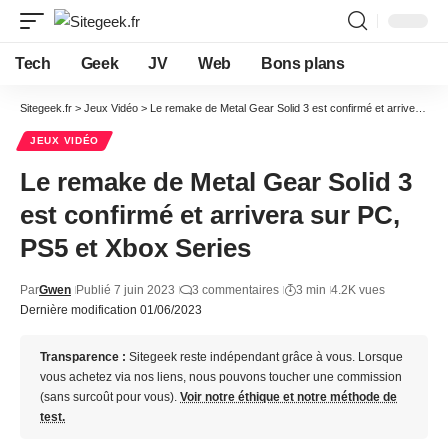
Tech
Geek
JV
Web
Bons plans
Sitegeek.fr
>
Jeux Vidéo
>
Le remake de Metal Gear Solid 3 est confirmé et arrivera sur PC, PS5 et Xbox Series
JEUX VIDÉO
Le remake de Metal Gear Solid 3
est confirmé et arrivera sur PC,
PS5 et Xbox Series
Par
Gwen
Publié 7 juin 2023
3 commentaires
3 min
4.2K vues
Dernière modification 01/06/2023
Transparence :
Sitegeek reste indépendant grâce à vous. Lorsque
vous achetez via nos liens, nous pouvons toucher une commission
(sans surcoût pour vous).
Voir notre éthique et notre méthode de
test.