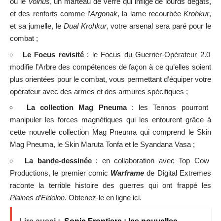
ou le
Volnus
, un marteau de verre qui inflige de lourds dégâts,
et des renforts comme l’
Argonak
, la lame recourbée
Krohkur
,
et sa jumelle, le
Dual Krohkur
, votre arsenal sera paré pour le
combat ;
Le Focus revisité
: le Focus du Guerrier-Opérateur 2.0
modifie l’Arbre des compétences de façon à ce qu’elles soient
plus orientées pour le combat, vous permettant d’équiper votre
opérateur avec des armes et des armures spécifiques ;
La collection Mag Pneuma
: les Tennos pourront
manipuler les forces magnétiques qui les entourent grâce à
cette nouvelle collection Mag Pneuma qui comprend le Skin
Mag Pneuma, le Skin Maruta Tonfa et le Syandana Vasa ;
La bande-dessinée
: en collaboration avec Top Cow
Productions, le premier comic
Warframe
de Digital Extremes
raconte la terrible histoire des guerres qui ont frappé les
Plaines d’Eidolon
. Obtenez-le en ligne ici.