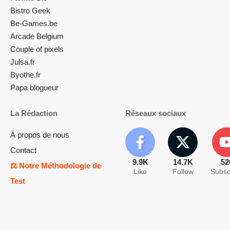
Bistro Geek
Be-Games.be
Arcade Belgium
Couple of pixels
Julsa.fr
Byothe.fr
Papa blogueur
La Rédaction
Réseaux sociaux
À propos de nous
Contact
9.9K
14.7K
52
⚖️ Notre Méthodologie de
Like
Follow
Subsc
Test