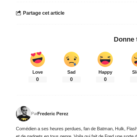
Partage cet article
Donne t
Love
Sad
Happy
Sl
0
0
0
Frederic Perez
Par
Comédien a ses heures perdues, fan de Batman, Hulk, Flash, N
et de gadgets en tous genre. Voila qui fait de Fred une sort