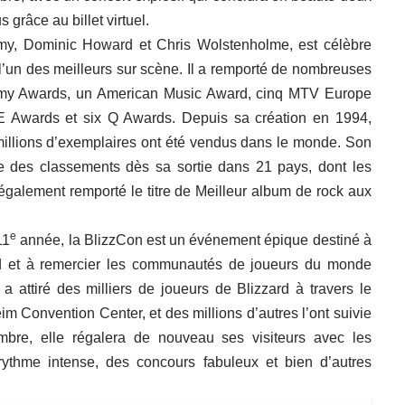
 grâce au billet virtuel.
amy, Dominic Howard et Chris Wolstenholme
, est célèbre
’un des meilleurs sur scène. Il a remporté de nombreuses
my Awards, un American Music Award, cinq MTV Europe
E Awards et six Q Awards. Depuis sa création en 1994,
millions d’exemplaires ont été vendus dans le monde. Son
ête des classements dès sa sortie dans 21 pays, dont les
a également remporté le titre de Meilleur album de rock aux
e
11
année, la BlizzCon est un événement épique destiné à
ard et à remercier les communautés de joueurs du monde
a attiré des milliers de joueurs de Blizzard à travers le
 Convention Center, et des millions d’autres l’ont suivie
mbre, elle régalera de nouveau ses visiteurs avec les
rythme intense, des concours fabuleux et bien d’autres