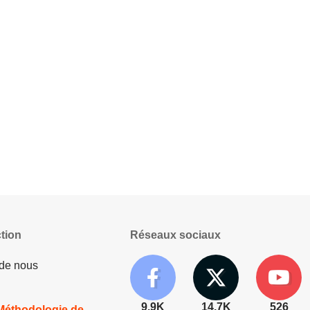
tion
Réseaux sociaux
 de nous
9.9K
14.7K
526
 Méthodologie de