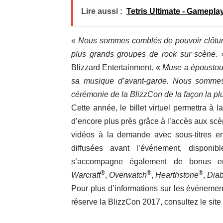
Lire aussi :
Tetris Ultimate - Gameplay
«
Nous sommes comblés de pouvoir clôtur
plus grands groupes de rock sur scène.
»
Blizzard Entertainment. «
Muse a époustouf
sa musique d’avant-garde. Nous sommes t
cérémonie de la BlizzCon de la façon la plu
Cette année, le billet virtuel permettra à
d’encore plus près grâce à l’accès aux scè
vidéos à la demande avec sous-titres en
diffusées avant l’événement, dispon
s’accompagne également de bonus en
®
®
®
Warcraft
,
Overwatch
,
Hearthstone
,
Diab
Pour plus d’informations sur les événemen
réserve la BlizzCon 2017, consultez le site