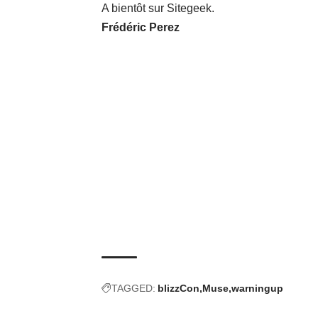
A bientôt sur Sitegeek.
Frédéric Perez
TAGGED:
blizzCon
Muse
warningup