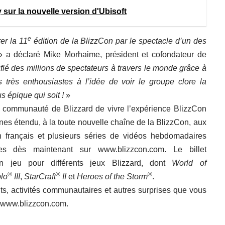
 sur la nouvelle version d'Ubisoft
e
er la 11
édition de la BlizzCon par le spectacle d’un des
 a déclaré Mike Morhaime, président et cofondateur de
lé des millions de spectateurs à travers le monde grâce à
rès enthousiastes à l’idée de voir le groupe clore la
s épique qui soit !
»
 la communauté de Blizzard de vivre l’expérience BlizzCon
nes étendu, à la toute nouvelle chaîne de la BlizzCon, aux
 français et plusieurs séries de vidéos hebdomadaires
ibles dès maintenant sur
www.blizzcon.com
. Le billet
 jeu pour différents jeux Blizzard, dont
World of
®
®
®
lo
III
,
StarCraft
II
et
Heroes
of the Storm
.
ts, activités communautaires et autres surprises que vous
www.blizzcon.com
.