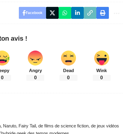
Facebook
on avis !
eepy
Angry
Dead
Wink
0
0
0
0
aruto, Fairy Tail, de films de science fiction, de jeux vidéos
e d'hybride geek des temps modernes.