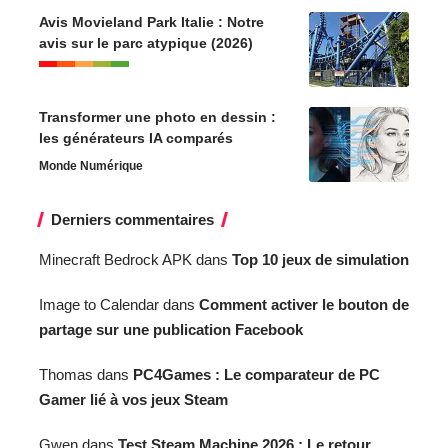
Derniers commentaires
Minecraft Bedrock APK
dans
Top 10 jeux de simulation
Image to Calendar
dans
Comment activer le bouton de
partage sur une publication Facebook
Thomas
dans
PC4Games : Le comparateur de PC
Gamer lié à vos jeux Steam
Gwen
dans
Test Steam Machine 2026 : Le retour
risqué de la console Valve
Simon
dans
Comment partager sa position et son
ETA sur Waze en 2026 ?
richard
dans
Test Steam Machine 2026 : Le retour
risqué de la console Valve