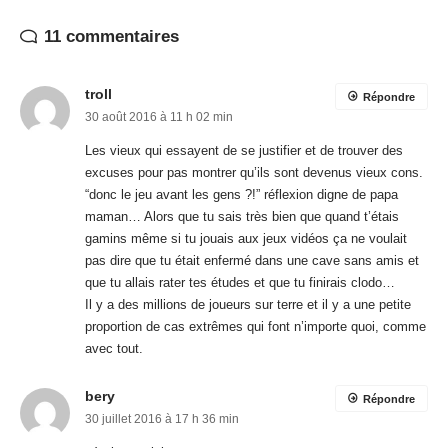
excuses pour pas montrer qu’ils sont devenus vieux cons.
“donc le jeu avant les gens ?!” réflexion digne de papa
maman… Alors que tu sais très bien que quand t’étais
gamins même si tu jouais aux jeux vidéos ça ne voulait
pas dire que tu était enfermé dans une cave sans amis et
que tu allais rater tes études et que tu finirais clodo…
Il y a des millions de joueurs sur terre et il y a une petite
proportion de cas extrêmes qui font n’importe quoi, comme
avec tout.
bery
Répondre
30 juillet 2016 à 17 h 36 min
très bon article
Frederic Perez
Répondre
4 août 2016 à 12 h 46 min
Merci beaucoup. :-)
Sourivore
Répondre