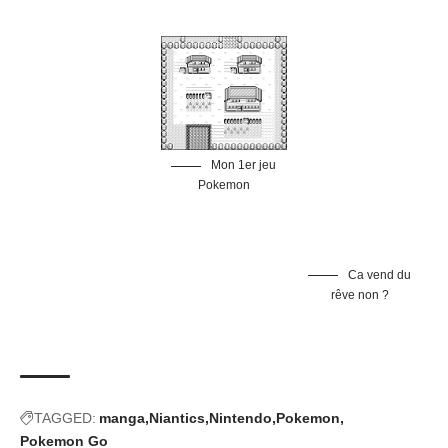
Pokemon
Ca vend du
rêve non ?
TAGGED:
manga
Niantics
Nintendo
Pokemon
Pokemon Go
Donne ton avis !