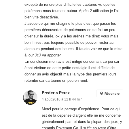
alentours pendant des heures. Il faudra voir ce que la mise
à jour JcJ va apporter.
En conclusion mon avis est mitigé concernant ce jeu car
étant victime de cette petite nostalgie il est difficile de
donner un avis objectif mais la hype des premiers jours
retombe car ca tourne un peu en rond.
Frederic Perez
Répondre
4 août 2016 à 12 h 44 min
Merci pour le partage d’expérience. Pour ce qui
est de la dépense d’argent elle ne me concerne
généralement pas, et dans la plupart des jeux, y
compris Pokemon Go, il suffit souvent d’être
patient pour ne pas avoir à débourser de l’argent.
Malheureusement beaucoup de gens mettent de
l’argent dans ce genre de système avec ce
qu’ils appellent des “micro-dépense” et se
retrouvent sans s’en rendre compte à avoir
dépensé bien plus que le prix d’un jeu
“classique” qui n’a pas de système d’achat