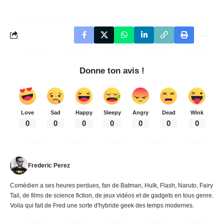
Love
Sad
Happy
Sleepy
Angry
Dead
Wink
0
0
0
0
0
0
0
Frederic Perez
Comédien a ses heures perdues, fan de Batman, Hulk, Flash, Naruto, Fairy
Tail, de films de science fiction, de jeux vidéos et de gadgets en tous genre.
Voila qui fait de Fred une sorte d'hybride geek des temps modernes.
11 commentaires
troll
Répondre
30 août 2016 à 11 h 02 min
Les vieux qui essayent de se justifier et de trouver des