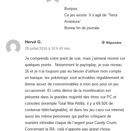
Je comprends votre point de vue, mais j’aimerai revenir sur
quelques points . Notamment le paytoplay, je suis niveau
16 et je n’ai toujours pas eu besoin d’utiliser mon compte
en banque, les pokéstops sont activables régulièrement et
donne assez de consommables à mon avis pour un jeu
occasionnel. Et cette dérive de la monétisation est
présente dans la grandes majorité des titres sur PC et
consoles (exemple Total War Attilla, il y a 69,92€ de
contenue téléchargeable), et dans les jeu casu sur internet
aussi les même personnes qui parfois critiquent de
manière infondée claque de l’argent pour Candy Crush.
Concernant la RA, celà n’apporte pas grand chose,
excepté de rendre plus difficile les captures vu que les
pokémons nous tournent autour. Après 2 utilisation je l’ai
bien vite désactivée.
J’avoue ce qui me chagrine le plus c’est que passé les
premières découvertes de pokémons on se fait un peu
chier sur la durée, ok y a les arènes me direz vous mais
bon il n’est pas toujours possible de pouvoir rester au