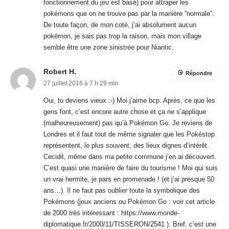
Oui, tu deviens vieux :-) Moi j’aime bcp. Après, ce que les
gens font, c’est encore autre chose et ça ne s’applique
(malheureusement) pas qu’à Pokémon Go. Je reviens de
Londres et il faut tout de même signaler que les Pokéstop
représentent, le plus souvent, des lieux dignes d’intérêt.
Cecidit, même dans ma petite commune j’en ai découvert.
C’est quasi une manière de faire du tourisme ! Moi qui suis
un vrai hermite, je pars en promenade ! (et j’ai presque 50
ans…). Il ne faut pas oublier toute la symbolique des
Pokémons (jeux anciens ou Pokémon Go : voir cet article
de 2000 très intéressant :
https://www.monde-
diplomatique.fr/2000/11/TISSERON/2541
). Bref, c’est une
question de goût et d’expérience. On aime ou pas, c’est
pas grave. Ton article est tout à fait courtois, mais une
certaine catégorie de gens commencent à me gonfler,
entre autre sur Facebook ; ceux qui en résumé compare
les joueurs de Pokémon Go à des gens QI = O. C’est
désolant.
Frederic Perez
Répondre