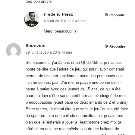
29 juillet 2016 à 23 h 44 min
Sérieusement, j’ai 33 ans et un QI de 155 et je n’ai pas
honte de dire que j’adore ce jeu, qui pour l’avoir constaté
permet de discuter rapidement avec des personnes que
l’on ne connait pas. J’ai même passé une bonne demi-
heure à parler avec des jeunes de 15 ans, ce qui a été
pour moi loin d’être sans intérêt car assez éloigné de mes
préoccupations (étant papa de deux enfants de 2 et 5 ans).
Entre autres, j’aimerai dire que sans le jeu j’aurais été faire
du sport ou faire une ballade en famille mais je sais très
bien que je resterais à jouer à Hearthstone chez moi (à
côté de ça cela ne m’empêche pas de me ballader de
temps à autre avec ma famille, mais sans Pokemon GO).
En tout cas la vérité est que podomètre à l’appui j’ai
parcouru plus de 100km depuis 15 jours juste sur mes
sessions de jeu, ce qui est somme toute exceptionnel
(l’ampoule au pied un peu moins)
Fan de ballade dans la nature et de jeux vidéo, je me suis
longtemps demandé si ces deux activités était
incompatibles et je suis bien heureux de cette initiative.