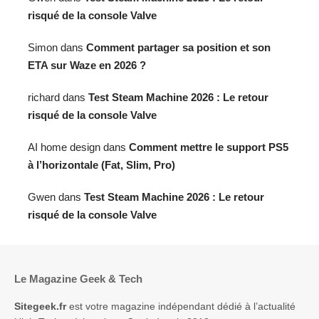
AI home design
dans
Comment mettre le support PS5
à l’horizontale (Fat, Slim, Pro)
Gwen
dans
Test Steam Machine 2026 : Le retour
risqué de la console Valve
Le Magazine Geek & Tech
Sitegeek.fr
est votre magazine indépendant dédié à l’actualité
High-Tech et à la culture Geek depuis 2013.
Nous décryptons pour vous les innovations technologiques, les
objets connectés et l’univers du jeu vidéo à travers des tests
complets, des guides d’achat et des dossiers passionnés.
Notre mission : vous aider à mieux comprendre et bien choisir
vos technologies au quotidien.