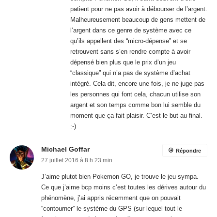
intégré. Cela dit, encore une fois, je ne juge pas
les personnes qui font cela, chacun utilise son
argent et son temps comme bon lui semble du
moment que ça fait plaisir. C’est le but au final.
:-)
Michael Goffar
Répondre
27 juillet 2016 à 8 h 23 min
J’aime plutot bien Pokemon GO, je trouve le jeu sympa.
Ce que j’aime bcp moins c’est toutes les dérives autour du
phénomène, j’ai appris récemment que on pouvait
“contourner” le système du GPS (sur lequel tout le
fonctionnement du jeu est basé) pour attraper les
pokémons que on ne trouve pas par la manière “normale”.
De toute façon, de mon coté, j’ai absolument aucun
pokémon, je sais pas trop la raison, mais mon village
semble être une zone sinistrée pour Niantic.
Robert H.
Répondre
27 juillet 2016 à 7 h 29 min