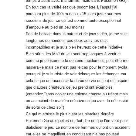
Bien sûr si les MaJ du jeu sont trop longues à venir et
comme je consomme le contenu rapidement, peut-être me
lasserai-je mais ce n’est pas le cas pour le moment (voila
pourquoi je suis triste de voir débarquer les échanges car
cela risque de raccourcir la durée de vie du jeu) et j’espère
que d’autres créateurs de jeu prendront exemples
(entendez “sans copier une enieme chasse au trésor mais
en associant de manière créative un jeu avec la nécessité
de sortir de chez soi”)
Ce qui m’attriste le plus c’est les histoires derrière
Pokemon Go auxquelles ont fait dire ce que l’on veut pour
diaboliser le jeu. Le nombre de femmes qui ont un accident
car elles se maquillent en conduisant n’a pas poussé
l’industrie du maquillage a fermer ses portes (mais dans
les deux cas j’avoue que c’est sacrément stupide mais ce
n’est pas de la faute à l’outil mais plus à celui qui l’utilise)
Les gens sortent, ils leur arrivent plus de trucs c’est
normal (le cul vissé sur le canapé on risque pas grand
chose).
Frederic Perez