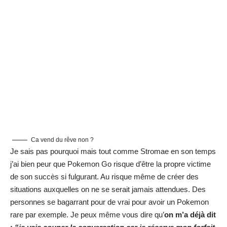
Ca vend du rêve non ?
Je sais pas pourquoi mais tout comme Stromae en son temps
j’ai bien peur que Pokemon Go risque d’être la propre victime
de son succès si fulgurant. Au risque même de créer des
situations auxquelles on ne se serait jamais attendues. Des
personnes se bagarrant pour de vrai pour avoir un Pokemon
rare par exemple. Je peux même vous dire qu’
on m’a déjà dit
:
“je vais couper la conversation car je réserve mon forfait
pour la chasse aux Pokemons”
, donc le jeu avant les gens
?! Et je ne citerai certainement pas l’auteur de cette phrase car
je voudrais que ma collègue Anais puisse garder l’anonymat.
En résumé
N
ul besoin de m’étaler d’avantage sur le sujet vous aurez