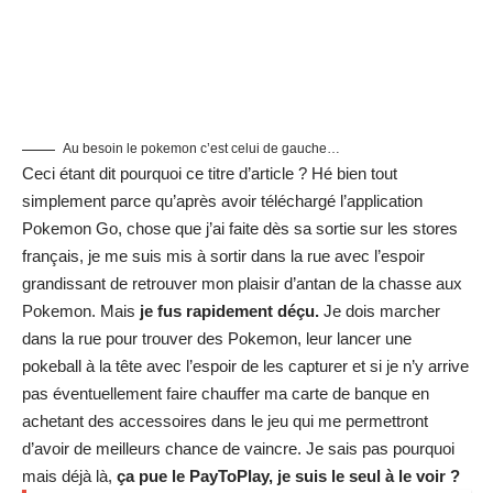
simplement parce qu’après avoir téléchargé l’application
Pokemon Go, chose que j’ai faite dès sa sortie sur les stores
français, je me suis mis à sortir dans la rue avec l’espoir
grandissant de retrouver mon plaisir d’antan de la chasse aux
Pokemon. Mais
je fus rapidement déçu.
Je dois marcher
dans la rue pour trouver des Pokemon, leur lancer une
pokeball à la tête avec l’espoir de les capturer et si je n’y arrive
pas éventuellement faire chauffer ma carte de banque en
achetant des accessoires dans le jeu qui me permettront
d’avoir de meilleurs chance de vaincre. Je sais pas pourquoi
mais déjà là,
ça pue le PayToPlay, je suis le seul à le voir ?
Lire aussi :
Pokémon Écarlate et Pokémon Violet
: un premier DLC payant arrive cet automne
Marketing offensif, GO !
Les sites de test et les fans du jeu nous crient les louanges du