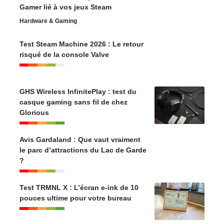
GHS Wireless InfinitePlay : test du
casque gaming sans fil de chez
Glorious
Avis Gardaland : Que vaut vraiment
le parc d’attractions du Lac de Garde
?
Test TRMNL X : L’écran e-ink de 10
pouces ultime pour votre bureau
Avis Movieland Park Italie : Notre
avis sur le parc atypique (2026)
Transformer une photo en dessin :
les générateurs IA comparés
Monde Numérique