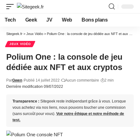
Tech
Geek
JV
Web
Bons plans
Sitegeek.fr
>
Jeux Vidéo
>
Polium One : la console de jeu dédiée aux NFT et aux cryptos
JEUX VIDÉO
Polium One : la console de jeu
dédiée aux NFT et aux cryptos
Par
Gwen
Publié 14 juillet 2022
Aucun commentaire
2 min
Dernière modification 09/07/2022
Transparence :
Sitegeek reste indépendant grâce à vous. Lorsque
vous achetez via nos liens, nous pouvons toucher une commission
(sans surcoût pour vous).
Voir notre éthique et notre méthode de
test.