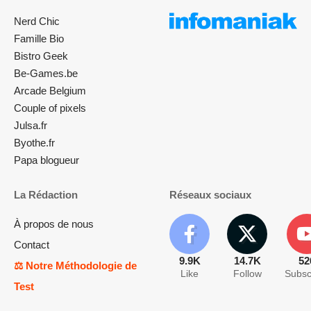
Nerd Chic
Famille Bio
Bistro Geek
Be-Games.be
Arcade Belgium
Couple of pixels
Julsa.fr
Byothe.fr
Papa blogueur
La Rédaction
Réseaux sociaux
À propos de nous
Contact
9.9K
14.7K
52
⚖️ Notre Méthodologie de
Like
Follow
Subsc
Test