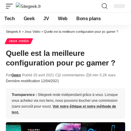
Tech
Geek
JV
Web
Bons plans
Sitegeek.fr
>
Jeux Vidéo
>
Quelle est la meilleure configuration pour pc gamer ?
JEUX VIDÉO
Quelle est la meilleure
configuration pour pc gamer ?
Par
Gwen
Publié 20 avril 2021
2 commentaires
6 min
5.2K vues
Dernière modification 12/04/2021
Transparence :
Sitegeek reste indépendant grâce à vous. Lorsque
vous achetez via nos liens, nous pouvons toucher une commission
(sans surcoût pour vous).
Voir notre éthique et notre méthode de
test.