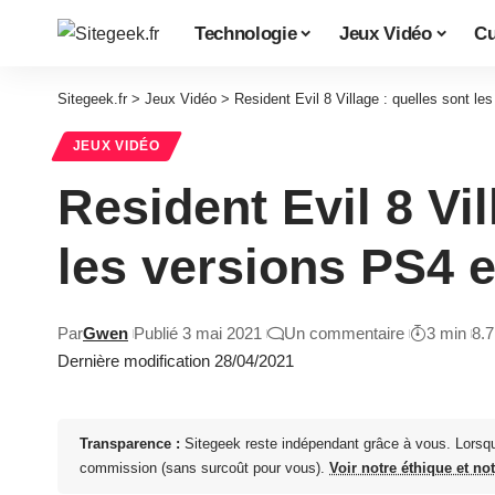
Technologie
Jeux Vidéo
Cu
Sitegeek.fr
>
Jeux Vidéo
>
Resident Evil 8 Village : quelles sont le
JEUX VIDÉO
Resident Evil 8 Vil
les versions PS4 e
Par
Gwen
Publié 3 mai 2021
Un commentaire
3 min
8.
Dernière modification 28/04/2021
Transparence :
Sitegeek reste indépendant grâce à vous. Lorsq
commission (sans surcoût pour vous).
Voir notre éthique et no