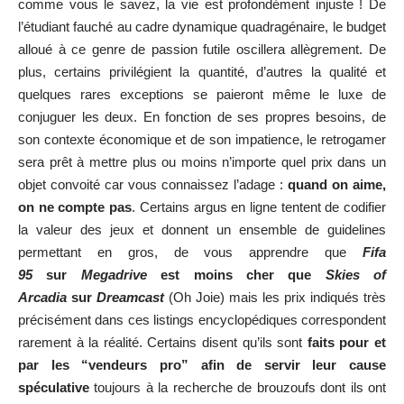
comme vous le savez, la vie est profondément injuste ! De
l’étudiant fauché au cadre dynamique quadragénaire, le budget
alloué à ce genre de passion futile oscillera allègrement. De
plus, certains privilégient la quantité, d’autres la qualité et
quelques rares exceptions se paieront même le luxe de
conjuguer les deux. En fonction de ses propres besoins, de
son contexte économique et de son impatience, le retrogamer
sera prêt à mettre plus ou moins n’importe quel prix dans un
objet convoité car vous connaissez l’adage :
quand on aime,
on ne compte pas
. Certains argus en ligne tentent de codifier
la valeur des jeux et donnent un ensemble de guidelines
permettant en gros, de vous apprendre que
Fifa
95
sur
Megadrive
est moins cher que
Skies of
Arcadia
sur
Dreamcast
(Oh Joie) mais les prix indiqués très
précisément dans ces listings encyclopédiques correspondent
rarement à la réalité. Certains disent qu’ils sont
faits pour et
par les “vendeurs pro” afin de servir leur cause
spéculative
toujours à la recherche de brouzoufs dont ils ont