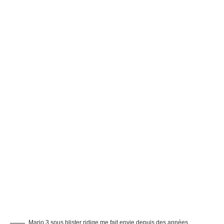
Mario 3 sous blister ridige me fait envie depuis des années.