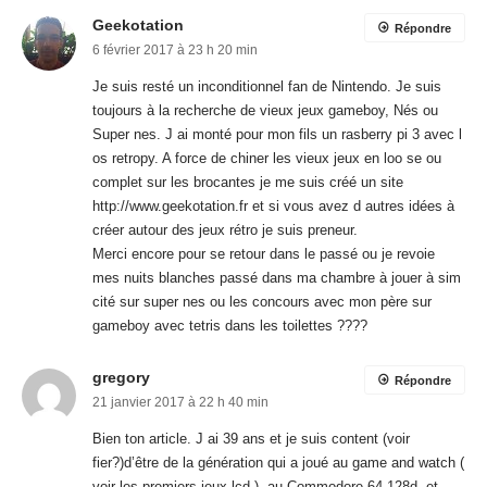
Geekotation
Répondre
6 février 2017 à 23 h 20 min
Je suis resté un inconditionnel fan de Nintendo. Je suis
toujours à la recherche de vieux jeux gameboy, Nés ou
Super nes. J ai monté pour mon fils un rasberry pi 3 avec l
os retropy. A force de chiner les vieux jeux en loo se ou
complet sur les brocantes je me suis créé un site
http://www.geekotation.fr
et si vous avez d autres idées à
créer autour des jeux rétro je suis preneur.
Merci encore pour se retour dans le passé ou je revoie
mes nuits blanches passé dans ma chambre à jouer à sim
cité sur super nes ou les concours avec mon père sur
gameboy avec tetris dans les toilettes ????
gregory
Répondre
21 janvier 2017 à 22 h 40 min
Bien ton article. J ai 39 ans et je suis content (voir
fier?)d’être de la génération qui a joué au game and watch (
voir les premiers jeux lcd ), au Commodore 64,128d, et