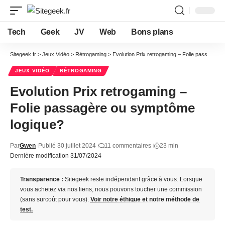
Tech
Geek
JV
Web
Bons plans
Sitegeek.fr
>
Jeux Vidéo
>
Rétrogaming
>
Evolution Prix retrogaming – Folie passagère ou symptôme logique?
JEUX VIDÉO
RÉTROGAMING
Evolution Prix retrogaming –
Folie passagère ou symptôme
logique?
Par
Gwen
Publié 30 juillet 2024
11 commentaires
23 min
Dernière modification 31/07/2024
Transparence :
Sitegeek reste indépendant grâce à vous. Lorsque
vous achetez via nos liens, nous pouvons toucher une commission
(sans surcoût pour vous).
Voir notre éthique et notre méthode de
test.