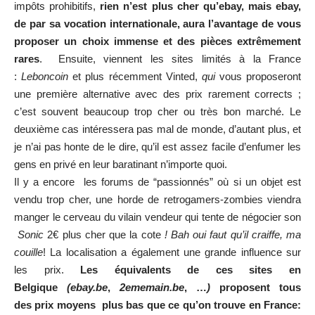
impôts prohibitifs,
rien n’est plus cher qu’ebay, mais ebay,
de par sa vocation internationale, aura l’avantage de vous
proposer un choix immense et des pièces extrêmement
rares
. Ensuite, viennent les sites limités à la France
:
Leboncoin
et plus récemment Vinted,
qui
vous proposeront
une première alternative avec des prix rarement corrects ;
c’est souvent beaucoup trop cher ou très bon marché. Le
deuxième cas intéressera pas mal de monde, d’autant plus, et
je n’ai pas honte de le dire, qu’il est assez facile d’enfumer les
gens en privé en leur baratinant n’importe quoi.
Il y a encore les forums de “passionnés” où si un objet est
vendu trop cher, une horde de retrogamers-zombies viendra
manger le cerveau du vilain vendeur qui tente de négocier son
Sonic
2€ plus cher que la cote
! Bah oui faut qu’il craiffe, ma
couille
! La localisation a également une grande influence sur
les prix.
Les équivalents de ces sites en
Belgique
(ebay.be
,
2ememain.be
, …
)
proposent tous
des
prix moyens plus bas que ce qu’on trouve en France: