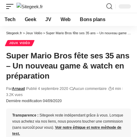
Tech
Geek
JV
Web
Bons plans
Sitegeek.fr
>
Jeux Vidéo
>
Super Mario Bros fête ses 35 ans – Un nouveau game & watch en préparation
JEUX VIDÉO
Super Mario Bros fête ses 35 ans
– Un nouveau game & watch en
préparation
Par
Arnaud
Publié 4 septembre 2020
Aucun commentaire
4 min
3.2K vues
Dernière modification 04/09/2020
Transparence :
Sitegeek reste indépendant grâce à vous. Lorsque
vous achetez via nos liens, nous pouvons toucher une commission
(sans surcoût pour vous).
Voir notre éthique et notre méthode de
test.