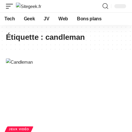
Tech
Geek
JV
Web
Bons plans
Étiquette :
candleman
JEUX VIDÉO